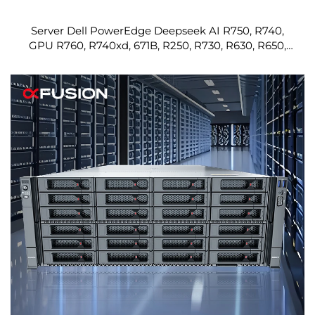
Server Dell PowerEdge Deepseek AI R750, R740,
GPU R760, R740xd, 671B, R250, R730, R630, R650,
R640 più venduto