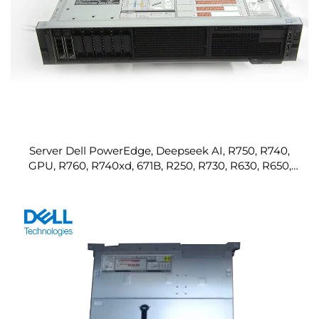
Server Dell PowerEdge, Deepseek AI, R750, R740,
GPU, R760, R740xd, 671B, R250, R730, R630, R650,
R640, R740 più venduti