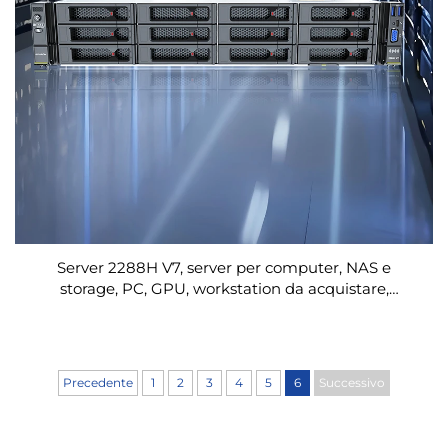
Server 2288H V7, server per computer, NAS e
storage, PC, GPU, workstation da acquistare,
dispositivi web, SSD, reti, rack, server Xeon
Precedente
1
2
3
4
5
6
Successivo