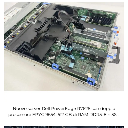
Nuovo server Dell PowerEdge R7625 con doppio
processore EPYC 9654, 512 GB di RAM DDR5, 8 × SSD
NVMe da 3,84 TB, elevata densità, montaggio a rack
2U