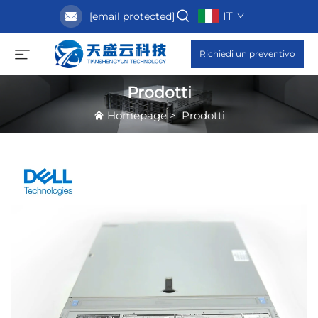
IT
[email protected]
Richiedi un preventivo
Prodotti
Homepage
>
Prodotti