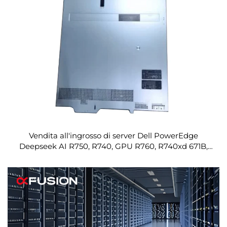
Vendita all'ingrosso di server Dell PowerEdge
Deepseek AI R750, R740, GPU R760, R740xd 671B,
R250, R730, R630, R650, R640, R350