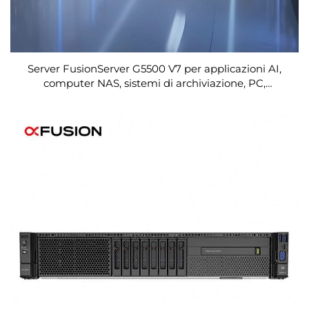
Server FusionServer G5500 V7 per applicazioni AI,
computer NAS, sistemi di archiviazione, PC,
workstation con GPU, dispositivi web, SSD, reti e rack
server Xeon