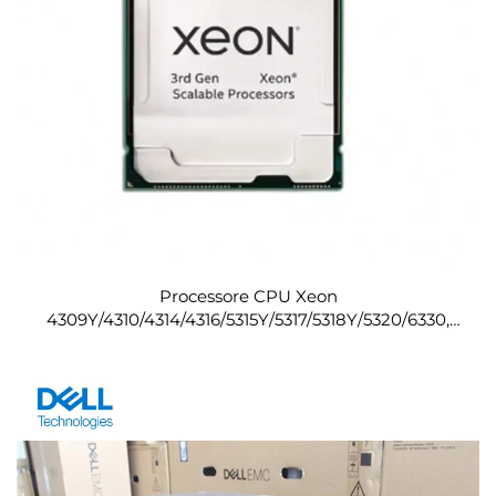
Processore CPU Xeon
4309Y/4310/4314/4316/5315Y/5317/5318Y/5320/6330,
adatto a server per computer 2288H V6 e 5288 V6