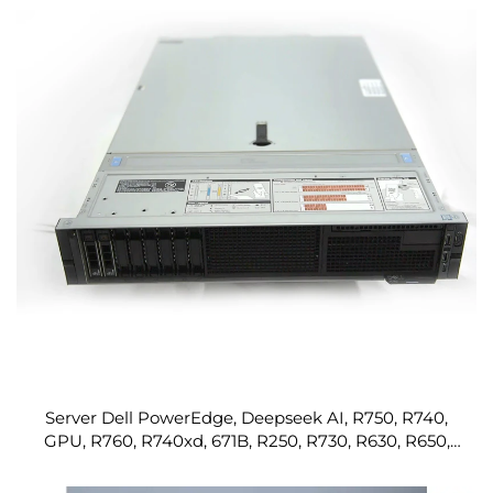
Server Dell PowerEdge, Deepseek AI, R750, R740,
GPU, R760, R740xd, 671B, R250, R730, R630, R650,
R640, R740 più venduti