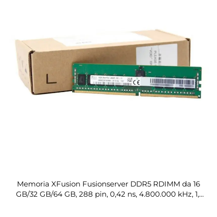
Memoria XFusion Fusionserver DDR5 RDIMM da 16
GB/32 GB/64 GB, 288 pin, 0,42 ns, 4.800.000 kHz, 1,1
V, con correzione di errore (ECC), 1 rank (2 G × 8 bit /
4 G × 4 bit)