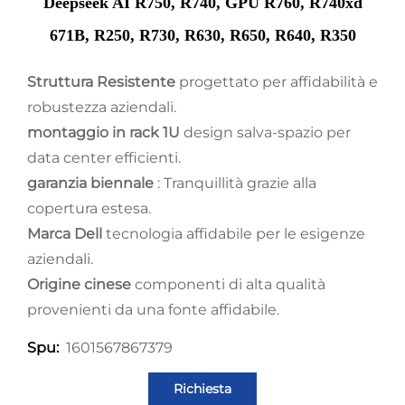
Deepseek AI R750, R740, GPU R760, R740xd
671B, R250, R730, R630, R650, R640, R350
Struttura Resistente
progettato per affidabilità e
robustezza aziendali.
montaggio in rack 1U
design salva-spazio per
data center efficienti.
garanzia biennale
: Tranquillità grazie alla
copertura estesa.
Marca Dell
tecnologia affidabile per le esigenze
aziendali.
Origine cinese
componenti di alta qualità
provenienti da una fonte affidabile.
1601567867379
Spu:
Richiesta