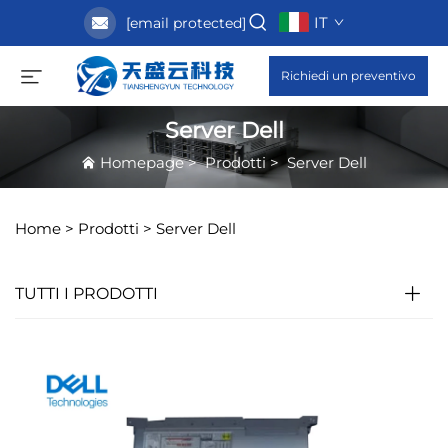
IT
[email protected]
Richiedi un preventivo
Server Dell
Homepage
>
Prodotti
>
Server Dell
Home >
Prodotti
>
Server Dell
TUTTI I PRODOTTI