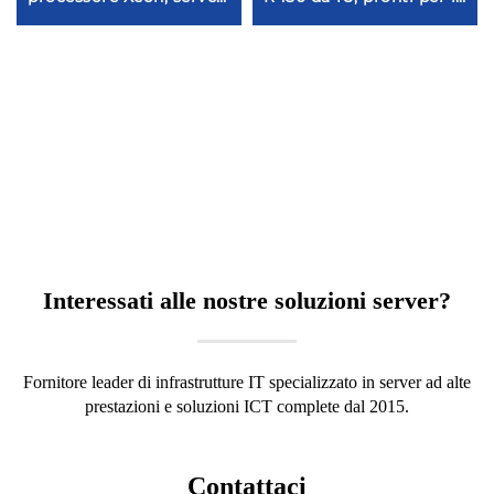
GPU rackmount, case
spedizione, provenienti
NAS Xeon, 8 CPU per
da Shenzhen;
dati, micro rack, chassis
workstation server rack
Intel, server per storage
Dell da 1U, server NAS
cloud
rack, server Precision
con processore Xeon
Interessati alle nostre soluzioni server?
Fornitore leader di infrastrutture IT specializzato in server ad alte
prestazioni e soluzioni ICT complete dal 2015.
Contattaci