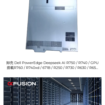
卸売 Dell PowerEdge Deepseek AI R750 / R740 / GPU
搭載R760 / R740xd / 671B / R250 / R730 / R630 / R650
/ R640 / R350 サーバー