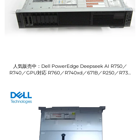
人気販売中：Dell PowerEdge Deepseek AI R750／
R740／GPU対応 R760／R740xd／671B／R250／R730
／R630／R650／R640／R740 サーバー