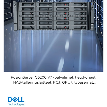
FusionServer G5200 V7 -palvelimet, tietokoneet,
NAS-tallennuslaitteet, PC:t, GPU:t, työasemat,
verkkolaitteet, SSD-levyt, verkkorakenteet, Xeon-
palvelimet