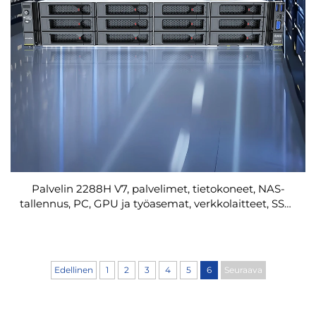
Palvelin 2288H V7, palvelimet, tietokoneet, NAS-
tallennus, PC, GPU ja työasemat, verkkolaitteet, SSD-
verkot, rakennepalvelimet, Xeon-palvelimet
Edellinen
1
2
3
4
5
6
Seuraava