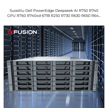
Suosittu Dell PowerEdge Deepseek AI R750 R740
GPU R760 R740xd 671B R250 R730 R630 R650 R640
-palvelin