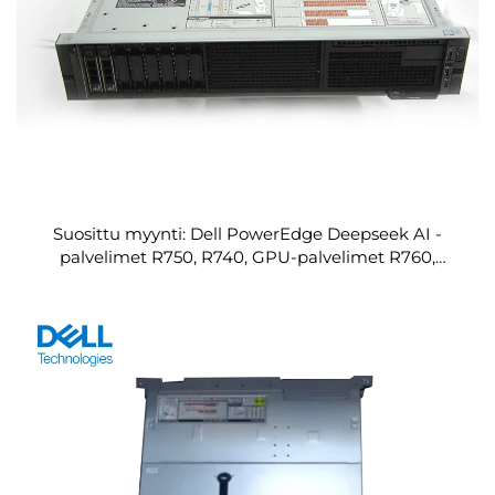
Suosittu myynti: Dell PowerEdge Deepseek AI -
palvelimet R750, R740, GPU-palvelimet R760,
R740xd, 671B, R250, R730, R630, R650, R640 ja R740