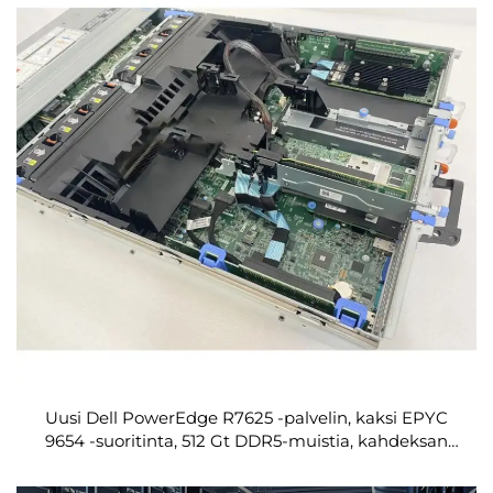
Uusi Dell PowerEdge R7625 -palvelin, kaksi EPYC
9654 -suoritinta, 512 Gt DDR5-muistia, kahdeksan
3,84 Tt NVMe SSD -levyä, korkean tiukkuuden 2U-
rakennepalvelin