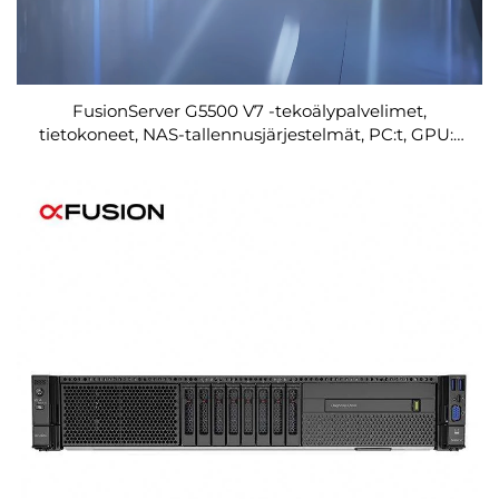
FusionServer G5500 V7 -tekoälypalvelimet,
tietokoneet, NAS-tallennusjärjestelmät, PC:t, GPU:t
ja työasemat, verkkolaitteet, SSD-levyt, verkot ja
rakennepalvelimet, Xeon-palvelimet