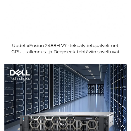
Uudet xFusion 2488H V7 -tekoälytietopalvelimet,
GPU-, tallennus- ja Deepseek-tehtäviin soveltuvat
Xeon-tietokoneet, pilvipalvelukeskuksen
rakennettavat palvelimet, lyhyen syvyyden CPU- ja
OEM-palvelimet myynnissä