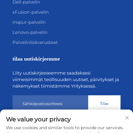
Dell-palvelin
xFusion-palvelin
Inspur-palvelin
Lenovo-palvelin
Palvelinlisävarusteet
tilaa uutiskirjeemme
Liity uutiskirjeeseemme saadaksesi
viimeisimmät teollisuuden uutiset, päivitykset ja
näkemykset tiimistämme Yrityksessä.
Tilaa
We value your privacy
Tekijänoikeus © 2026 Shenzhen Tiansheng Cloud Technology
We use cookies and similar tools to provide our services.