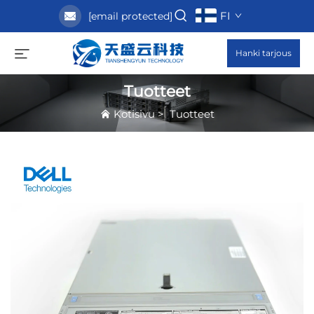
FI
[email protected]
Hanki tarjous
Tuotteet
Kotisivu
>
Tuotteet