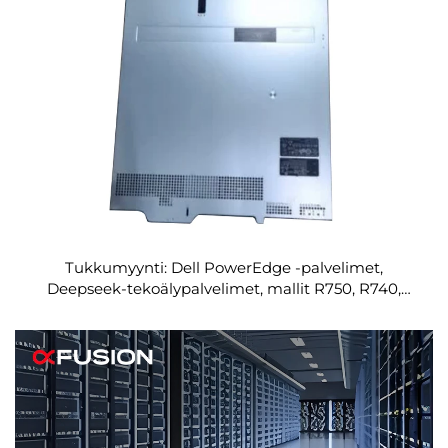
Tukkumyynti: Dell PowerEdge -palvelimet,
Deepseek-tekoälypalvelimet, mallit R750, R740,
GPU:n sisältävä R760, R740xd, 671B, R250, R730,
R630, R650, R640 ja R350