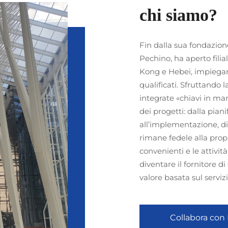
chi siamo?
Fin dalla sua fondazion
Pechino, ha aperto fil
Kong e Hebei, impiegand
qualificati. Sfruttando l
integrate «chiavi in man
dei progetti: dalla pian
all’implementazione, d
rimane fedele alla propr
convenienti e le attività
diventare il fornitore di
valore basata sul servizio
Collabora con