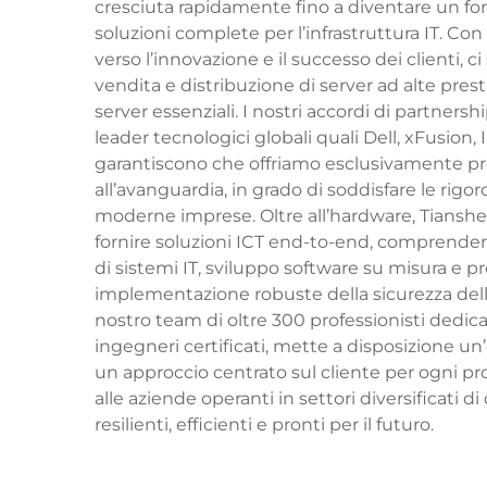
cresciuta rapidamente fino a diventare un for
soluzioni complete per l’infrastruttura IT. C
verso l’innovazione e il successo dei clienti, c
vendita e distribuzione di server ad alte prest
server essenziali. I nostri accordi di partnersh
leader tecnologici globali quali Dell, xFusion
garantiscono che offriamo esclusivamente pro
all’avanguardia, in grado di soddisfare le rigo
moderne imprese. Oltre all’hardware, Tiansh
fornire soluzioni ICT end-to-end, comprenden
di sistemi IT, sviluppo software su misura e p
implementazione robuste della sicurezza delle 
nostro team di oltre 300 professionisti dedicati
ingegneri certificati, mette a disposizione un
un approccio centrato sul cliente per ogni p
alle aziende operanti in settori diversificati d
resilienti, efficienti e pronti per il futuro.