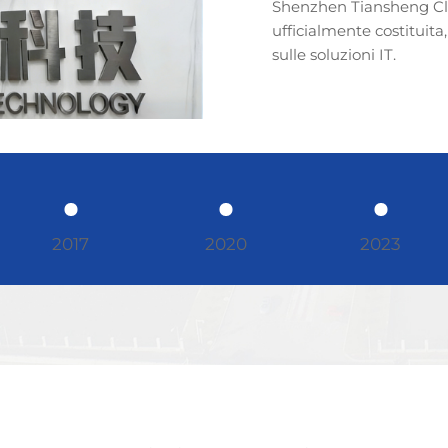
Shenzhen Tiansheng Clo
ufficialmente costituita,
sulle soluzioni IT.
2017
2020
2023