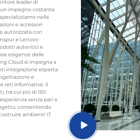
nitore leader di
on un impegno costante
i specializziamo nella
azioni e accessori
ip autorizzata con
, Inspur e Lenovo
dotti autentici e
rose esigenze delle
eng Cloud si impegna a
ti integrazione esperta
rogettazione e
reti informative. Il
, tra cui più di 150
’esperienza senza pari e
rogetto, consentendo
i costruire ambienti IT