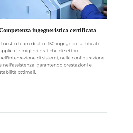
Competenza ingegneristica certificata
Ispez
Il nostro team di oltre 150 ingegneri certificati
Ogni p
applica le migliori pratiche di settore
a una 
nell'integrazione di sistemi, nella configurazione
garant
e nell'assistenza, garantendo prestazioni e
confor
stabilità ottimali.
della 