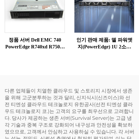
정품 서버 Dell EMC 740
인기 판매 제품: 델 파워엣
PowerEdge R740xd R750xs
지(PowerEdge) 1U 2소켓
PowerEdge R740xd 제온 골
R660XS 네트워크 서버, 파
드 6342 Dell 제온 실버 4310
워엣지 R660XS 기업용 랙
740 랙 서버
서버
다른 업체들이 치열한 클라우드 및 스토리지 시장에서 생존
을 위해 고군분투하는 것과 달리, 신지식시(신즈이스)와 선
전 티엔성 클라우드 테크놀로지 유한공사(선전 티엔성 클라
우드 테크놀로지 코.)는 고객의 요구를 최우선으로 고려합니
다. 당사가 제공하는 생존 서버(Survival Server)는 고급 냉
각 기술과 중복 구조로 강화되어 내구성과 안전성을 확보하
였으므로, 고객께서 안심하고 사용하실 수 있습니다. 각 서버
는 성능, 정밀도, 신뢰성 측면에서 철저히 평가되며, 이는 당