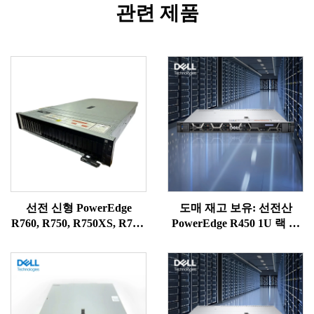
관련 제품
선전 신형 PowerEdge
도매 재고 보유: 선전산
R760, R750, R750XS, R750,
PowerEdge R450 1U 랙 마
R7625, R7525 PowerEdge
운트형 1U 델 워크스테이션
랙 서버
서버, 랙 NAS, Precision
Xeon 서버