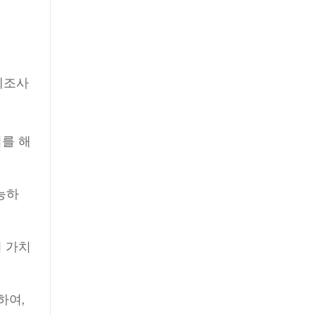
 제조사
를 해
능하
 가치
하여,