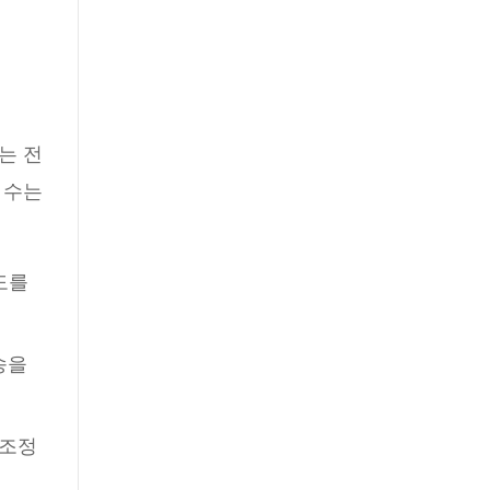
는 전
 수는
도를
송을
 조정