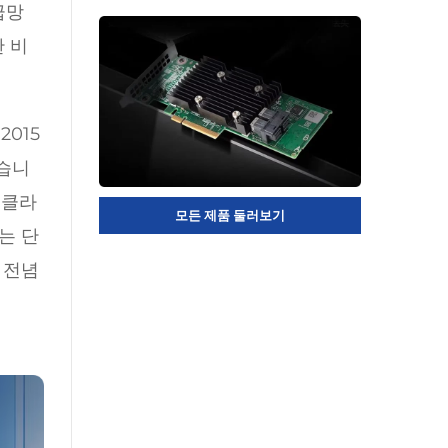
급망
 비
2015
왔습니
성 클라
모든 제품 둘러보기
는 단
 전념