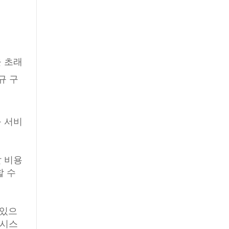
을 초래
규 구
규 서비
달 비용
할 수
 있으
 시스