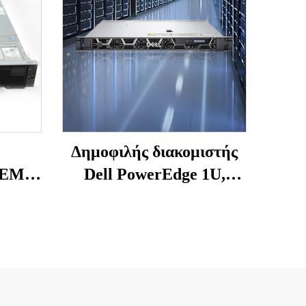
Δημοφιλής διακομιστής
l EMC
Dell PowerEdge 1U,
40xd,
διπλού socket, R660XS για
dge
δίκτυα – Enterprise Rack
 6342,
Server PowerEdge
310,
R660XS
 740