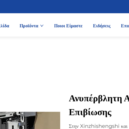
ελίδα
Προϊόντα
Ποιοι Είμαστε
Ειδήσεις
Επι
Ανυπέρβλητη Α
Επιβίωσης
Στην Xinzhishengshi κα