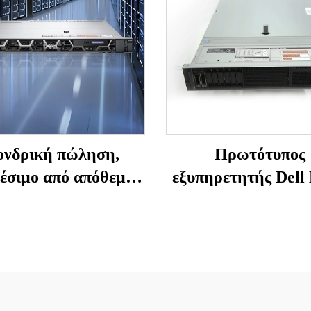
ονδρική πώληση,
Πρωτότυπος
θέσιμο από απόθεμα
εξυπηρετητής Del
Σεντσέν: PowerEdge
740, PowerEdge R7
50, ράφι 1U, Dell
R750xs, PowerE
στηριακοί σταθμοί,
R740xd, Xeon-Gold
ομιστές ράφι, NAS,
Dell Xeon Silver 4
Precision Xeon
rack εξυπηρετητής