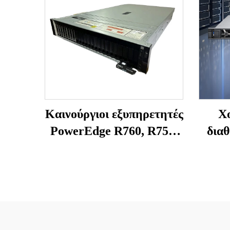
Καινούργιοι εξυπηρετητές
Χ
PowerEdge R760, R750,
δια
R750XS, R750, R7625,
στη 
R7525 από το Shenzhen –
R4
Power Edge RACK SERV
εργα
– Εξυπηρετητής
διακ