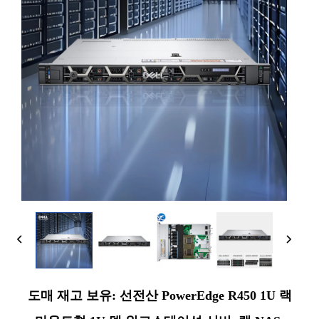
도매 재고 보유: 선전산 PowerEdge R450 1U 랙