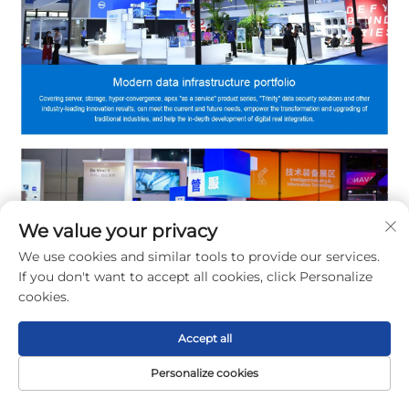
We value your privacy
We use cookies and similar tools to provide our services.
If you don't want to accept all cookies, click Personalize
cookies.
Accept all
Personalize cookies
포장 및 배송
홈페이지
제품
소개
문의