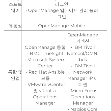
소프트
러그인
웨어
• OpenManage 업데이트 관리 플러
그인
유동성
OpenManage Mobile
OpenManage
커넥션
OpenManage 통합
• IBM Tivoli
• BMC TrueSight
Netcool/OMNI
• Microsoft System
bus
Center
• IBM Tivoli
통합 및
• Red Hat Ansible
Network
연결
모듈
Manager IP 에
• VMware vCenter
디션
및 vRealize
• Micro Focus
Operations
Operations
Manager
Manager
• Nagios Core