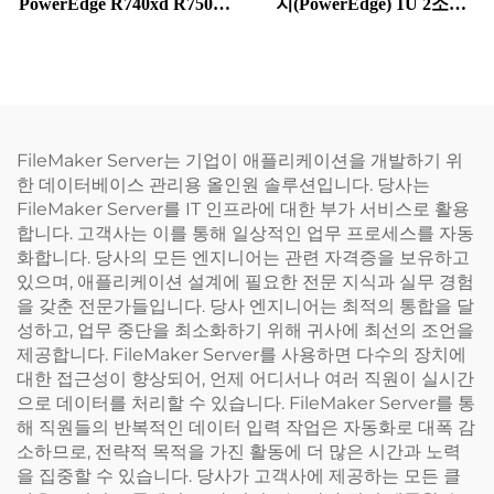
PowerEdge R740xd R750xs
지(PowerEdge) 1U 2소켓
PowerEdge R740xd 제온 골
R660XS 네트워크 서버, 파
드 6342 Dell 제온 실버 4310
워엣지 R660XS 기업용 랙
740 랙 서버
서버
FileMaker Server는 기업이 애플리케이션을 개발하기 위
한 데이터베이스 관리용 올인원 솔루션입니다. 당사는
FileMaker Server를 IT 인프라에 대한 부가 서비스로 활용
합니다. 고객사는 이를 통해 일상적인 업무 프로세스를 자동
화합니다. 당사의 모든 엔지니어는 관련 자격증을 보유하고
있으며, 애플리케이션 설계에 필요한 전문 지식과 실무 경험
을 갖춘 전문가들입니다. 당사 엔지니어는 최적의 통합을 달
성하고, 업무 중단을 최소화하기 위해 귀사에 최선의 조언을
제공합니다. FileMaker Server를 사용하면 다수의 장치에
대한 접근성이 향상되어, 언제 어디서나 여러 직원이 실시간
으로 데이터를 처리할 수 있습니다. FileMaker Server를 통
해 직원들의 반복적인 데이터 입력 작업은 자동화로 대폭 감
소하므로, 전략적 목적을 가진 활동에 더 많은 시간과 노력
을 집중할 수 있습니다. 당사가 고객사에 제공하는 모든 클