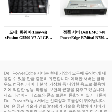
도매: 화웨이(Huawei)
정품 서버 Dell EMC 740
xFusion G5500 V7 AI GPU
PowerEdge R740xd R750xs
다중 산업용 슈퍼 딥시크
PowerEdge R740xd 제온 골
(Deepseek) 서버, AI 화웨이
드 6342 Dell 제온 실버 4310
GPU 랙, 딥 러닝 Xeon 서버
740 랙 서버
Dell PowerEdge 서버는 현대 기업의 요구에 유연하게 대
응할 수 있을 만큼 충분히 유연합니다. 이러한 서버는 클라
우드 컴퓨팅, 데이터 분석, 가상화 등 다양한 용도로 활용하
기에 적합한 성능, 확장성, 보안의 균형을 갖추고 있습니다.
제조 과정에서 테스트와 품질 보증이 통합되어 있기 때문에
Dell PowerEdge 서버는 신뢰성과 효율성이 뛰어납니다.
Dell은 첨단 기술과 인텔(Intel)의 기술을 융합하여 서버가
성능과 가격 경쟁력 사이에서 최적의 균형을 유지할 수 있도