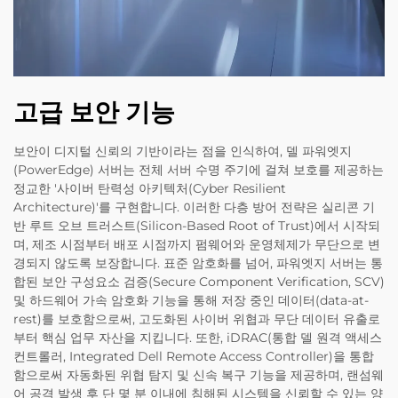
고급 보안 기능
보안이 디지털 신뢰의 기반이라는 점을 인식하여, 델 파워엣지
(PowerEdge) 서버는 전체 서버 수명 주기에 걸쳐 보호를 제공하는
정교한 '사이버 탄력성 아키텍처(Cyber Resilient
Architecture)'를 구현합니다. 이러한 다층 방어 전략은 실리콘 기
반 루트 오브 트러스트(Silicon-Based Root of Trust)에서 시작되
며, 제조 시점부터 배포 시점까지 펌웨어와 운영체제가 무단으로 변
경되지 않도록 보장합니다. 표준 암호화를 넘어, 파워엣지 서버는 통
합된 보안 구성요소 검증(Secure Component Verification, SCV)
및 하드웨어 가속 암호화 기능을 통해 저장 중인 데이터(data-at-
rest)를 보호함으로써, 고도화된 사이버 위협과 무단 데이터 유출로
부터 핵심 업무 자산을 지킵니다. 또한, iDRAC(통합 델 원격 액세스
컨트롤러, Integrated Dell Remote Access Controller)을 통합
함으로써 자동화된 위협 탐지 및 신속 복구 기능을 제공하며, 랜섬웨
어 공격 발생 후 단 몇 분 이내에 침해된 시스템을 신뢰할 수 있는 양