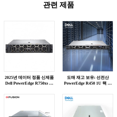
관련 제품
2025년 데이터 정품 신제품
도매 재고 보유: 선전산
Dell PowerEdge R750xs 인
PowerEdge R450 1U 랙 마
텔 제온 골드 6338T 탑재
운트형 1U 델 워크스테이션
2U 랙 서버
서버, 랙 NAS, Precision
Xeon 서버