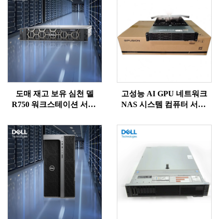
도매 재고 보유 심천 델
고성능 AI GPU 네트워크
R750 워크스테이션 서버,
NAS 시스템 컴퓨터 서버,
파워엣지 2U 랙 NAS, 프리
판매용 UPS 2U 딥시크
시전 제온 750 서버
(Deepseek) 256GB RAM, 강
력한 4K 성능, 합리적인 가
격의 서버