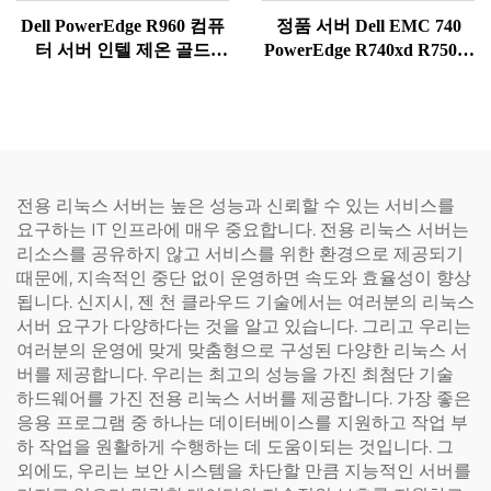
Dell PowerEdge R960 컴퓨
정품 서버 Dell EMC 740
터 서버 인텔 제온 골드
PowerEdge R740xd R750xs
5412U, 64GB, H755, 800W
PowerEdge R740xd 제온 골
PSU, R960 4U 네트워크 랙
드 6342 Dell 제온 실버 4310
서버 R960
740 랙 서버
전용 리눅스 서버는 높은 성능과 신뢰할 수 있는 서비스를
요구하는 IT 인프라에 매우 중요합니다. 전용 리눅스 서버는
리소스를 공유하지 않고 서비스를 위한 환경으로 제공되기
때문에, 지속적인 중단 없이 운영하면 속도와 효율성이 향상
됩니다. 신지시, 젠 천 클라우드 기술에서는 여러분의 리눅스
서버 요구가 다양하다는 것을 알고 있습니다. 그리고 우리는
여러분의 운영에 맞게 맞춤형으로 구성된 다양한 리눅스 서
버를 제공합니다. 우리는 최고의 성능을 가진 최첨단 기술
하드웨어를 가진 전용 리눅스 서버를 제공합니다. 가장 좋은
응용 프로그램 중 하나는 데이터베이스를 지원하고 작업 부
하 작업을 원활하게 수행하는 데 도움이되는 것입니다. 그
외에도, 우리는 보안 시스템을 차단할 만큼 지능적인 서버를