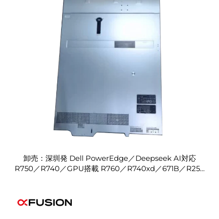
卸売：深圳発 Dell PowerEdge／Deepseek AI対応
R750／R740／GPU搭載 R760／R740xd／671B／R250
／R730／R630／R650／R640／R350 サーバー