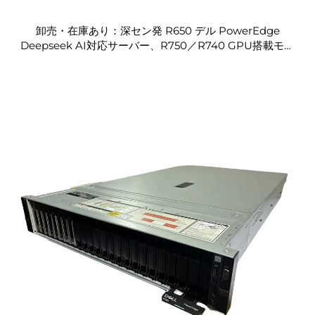
卸売・在庫あり：深セン発 R650 デル PowerEdge
Deepseek AI対応サーバー、R750／R740 GPU搭載モデ
ル、R760／R740xd／671B／R250／R730／R630／
R650／R640 サーバー