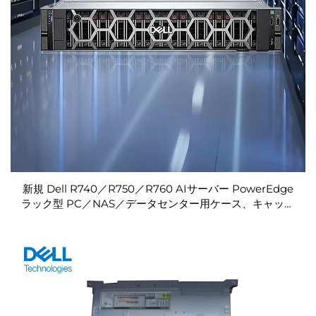
新規 Dell R740／R750／R760 AIサーバー PowerEdge
ラック型 PC／NAS／データセンター用ケース、キャッシ
ュ／ネットワーク／コンピューター／GPU販売（深セン
発サーバー）