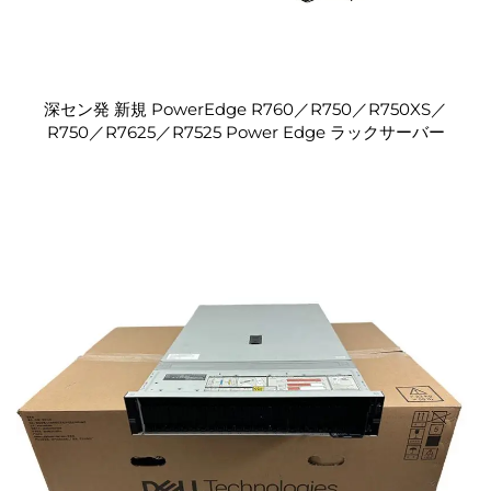
深セン発 新規 PowerEdge R760／R750／R750XS／
R750／R7625／R7525 Power Edge ラックサーバー