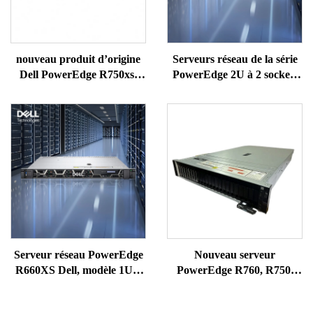
nouveau produit d’origine
Serveurs réseau de la série
Dell PowerEdge R750xs,
PowerEdge 2U à 2 sockets
2025, équipé d’un
de Dell, très populaires :
processeur Intel Xeon Gold
R730, R740, R750, R760XS,
6338T, serveur rack 2U
XD ; serveur de stockage
NAS sur rack pour
ordinateur avec processeur
EPYC
Serveur réseau PowerEdge
Nouveau serveur
R660XS Dell, modèle 1U à
PowerEdge R760, R750,
deux sockets, très demandé
R750XS, R750, R7625,
R7525 et Power Edge