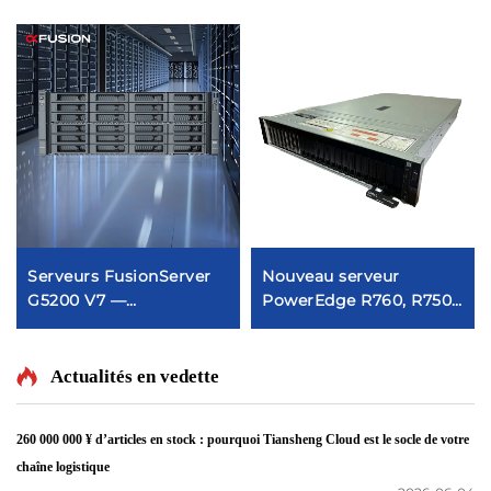
Serveurs FusionServer
Nouveau serveur
G5200 V7 —
PowerEdge R760, R750,
ordinateurs, NAS,
R750XS, R750, R7625,
stockage, PC, GPU,
R7525 et Power Edge
stations de travail,
RACK SERV de
Actualités en vedette
périphériques web, SSD,
Shenzhen
réseaux, racks, serveurs
260 000 000 ¥ d’articles en stock : pourquoi Tiansheng Cloud est le socle de votre
Xeon
chaîne logistique