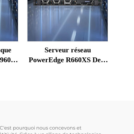
ique
Serveur réseau
960,
PowerEdge R660XS Dell,
Xeon
modèle 1U à deux sockets,
Go,
très demandé
5,
 W,
 R960,
e. C'est pourquoi nous concevons et