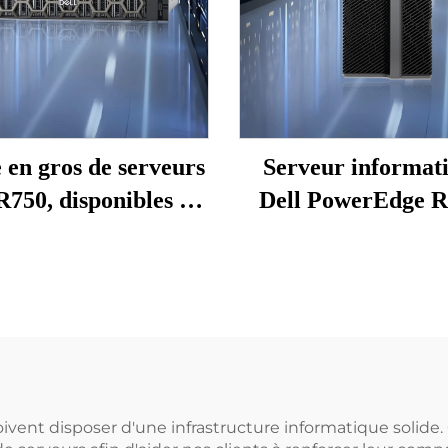
 en gros de serveurs
Serveur informat
R750, disponibles en
Dell PowerEdge R
tock à Shenzhen ;
processeur Intel 
veurs de station de
Gold 5412U, 64 
il PowerEdge 2U sur
contrôleur H75
ack, serveur NAS
alimentation 800
ecision Xeon 750
serveur rack réseau
format 4U
oivent disposer d'une infrastructure informatique solid