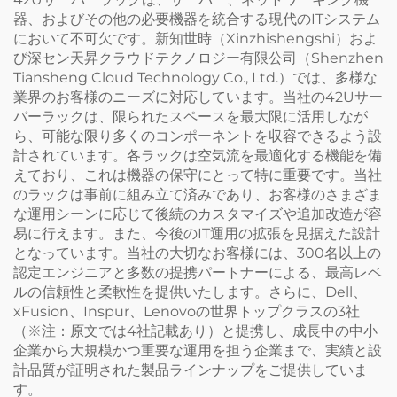
器、およびその他の必要機器を統合する現代のITシステム
において不可欠です。新知世時（Xinzhishengshi）およ
び深セン天昇クラウドテクノロジー有限公司（Shenzhen
Tiansheng Cloud Technology Co., Ltd.）では、多様な
業界のお客様のニーズに対応しています。当社の42Uサー
バーラックは、限られたスペースを最大限に活用しなが
ら、可能な限り多くのコンポーネントを収容できるよう設
計されています。各ラックは空気流を最適化する機能を備
えており、これは機器の保守にとって特に重要です。当社
のラックは事前に組み立て済みであり、お客様のさまざま
な運用シーンに応じて後続のカスタマイズや追加改造が容
易に行えます。また、今後のIT運用の拡張を見据えた設計
となっています。当社の大切なお客様には、300名以上の
認定エンジニアと多数の提携パートナーによる、最高レベ
ルの信頼性と柔軟性を提供いたします。さらに、Dell、
xFusion、Inspur、Lenovoの世界トップクラスの3社
（※注：原文では4社記載あり）と提携し、成長中の中小
企業から大規模かつ重要な運用を担う企業まで、実績と設
計品質が証明された製品ラインナップをご提供していま
す。