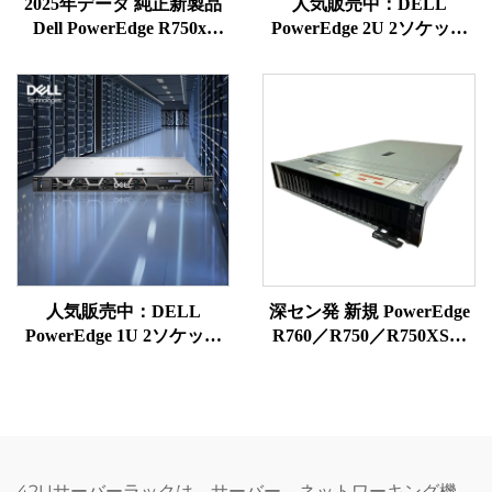
2025年データ 純正新製品
人気販売中：DELL
Dell PowerEdge R750xs
PowerEdge 2U 2ソケット
Intel Xeon Gold 6338T 搭載
ネットワークシリーズサー
2U ラックサーバー
バー R730、R740、R750、
R760XS、XD、コンピュー
ターラック、EPYC、NAS
ストレージサーバー
人気販売中：DELL
深セン発 新規 PowerEdge
PowerEdge 1U 2ソケット
R760／R750／R750XS／
R660XSネットワークサー
R750／R7625／R7525
バー、PowerEdge R660XS
Power Edge ラックサーバ
エンタープライズラックサ
ー
ーバー
42Uサーバーラックは、サーバー、ネットワーキング機