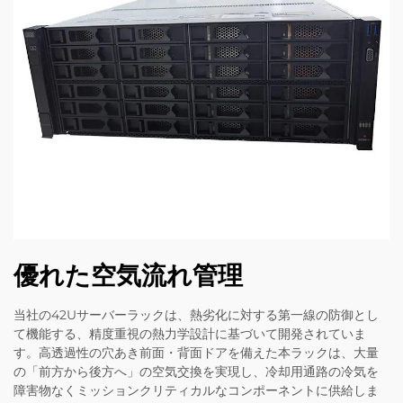
優れた空気流れ管理
当社の42Uサーバーラックは、熱劣化に対する第一線の防御とし
て機能する、精度重視の熱力学設計に基づいて開発されていま
す。高透過性の穴あき前面・背面ドアを備えた本ラックは、大量
の「前方から後方へ」の空気交換を実現し、冷却用通路の冷気を
障害物なくミッションクリティカルなコンポーネントに供給しま