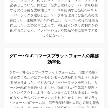
るデータセンター向けにスケーラブルなソリューションを
必要としていた。同社は、拡大し続けるサーバー群を収容
するのに必要な柔軟性とスペースを提供する当社の42Uサ
ーバーラックを選択した。ケーブル管理および空気流の改
善により、運用効率が40％向上し、サーバーの冷却性能も
向上した。この変革によって、同社はインフラの制約を心
配することなく、イノベーションや製品開発に集中できる
ようになった。
グローバルEコマースプラットフォームの業務
効率化
グローバルなeコマースプラットフォームは、増加する取引
量を支えるためにデータセンターの信頼性を向上させる必
要がありました。当社の42Uサーバーラックを導入し、サ
ーバー配置を最適化しました。強化された空気流と整理さ
れたレイアウトにより、ダウンタイムを25％削減し、全体
的なシステムパフォーマンスを向上させました。同プラッ
トフォームのITチームは、保守作業時間の大幅な短縮を報告
しており、その分のリソースを戦略的イニシアチブに振り