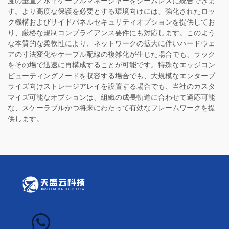
度の垂直／水平ケーブルマネージャーをシームレスに統合できま
す。より高度な保護を必要とする環境向けには、強化されたロッ
ク機構およびサイドパネルセキュリティオプションを提供してお
り、厳格な規制コンプライアンス要件にも対応します。このよう
な本質的な柔軟性により、ネットワークの拡大に伴いハードウェ
アの寸法変化やケーブル配線の複雑化が生じた場合でも、ラック
をその場で迅速に再構成することが可能です。特殊なエッジコン
ピューティングノードを収容する場合でも、大規模なエンタープ
ライズ向けストレージアレイを設置する場合でも、当社のカスタ
マイズ可能なオプションは、組織の成長軌道に合わせて適応可能
な、スケーラブルかつ将来にわたって有効なフレームワークを提
供します。