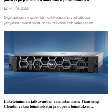
Mar 03, 2026
Digitaalisen muunnon kiihkeässä tavoittelussa
yritykset investoivat merkittävästi tehokkaaseen
palvelininfrastruktuuriin. Kuitenkin näiden
suorituskykyisten palvelinten todellinen potentiaali
voi usein olla rajoitettu riittämättömillä tai
vanhentuneilla lisävarusteilla. Yksi...
Liiketoiminnan jatkuvuuden varmistaminen: Tiansheng
Cloudin vakaa toimitusketju ja nopean toimituksen
sitoumus