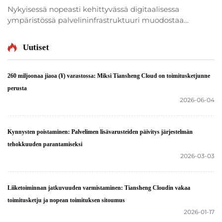
Nykyisessä nopeasti kehittyvässä digitaalisessa
ympäristössä palvelininfrastruktuuri muodostaa
minkä tahansa menestyvän yrityksen perustan.
Oikean palvelimen valinta on ratkaiseva päätös, joka
Uutiset
vaikuttaa suoraan toiminnalliseen tehokkuuteen,
laajennettavuuteen, turvallisuuteen ja...
260 miljoonaa jiaoa (¥) varastossa: Miksi Tiansheng Cloud on toimitusketjunne
perusta
2026-06-04
Kynnysten poistaminen: Palvelimen lisävarusteiden päivitys järjestelmän
tehokkuuden parantamiseksi
2026-03-03
Liiketoiminnan jatkuvuuden varmistaminen: Tiansheng Cloudin vakaa
toimitusketju ja nopean toimituksen sitoumus
2026-01-17