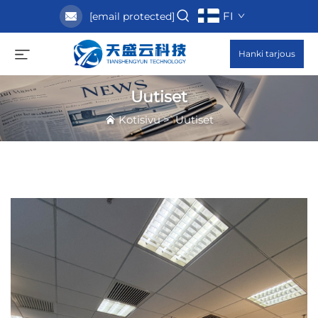
FI
[email protected]
Hanki tarjous
Uutiset
Kotisivu
>
Uutiset