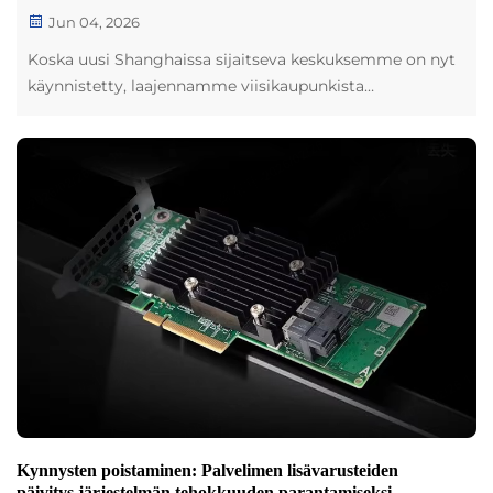
Jun 04, 2026
Koska uusi Shanghaissa sijaitseva keskuksemme on nyt
käynnistetty, laajennamme viisikaupunkista
infrastruktuuriamme poistaaksemme maailmanlaajuiset
toimitusviivästykset. David Ogilvyn filosofian mukaan
faktat ovat vahvin ase, jonka merkki voi omata. Vaikka
alan keskustelussa puhutaan usein abstraktisti
"toimitusketjuista", Tiansheng Cloud (TS Cloud) toimii
konkreettisessa todellisuudessa.
Kynnysten poistaminen: Palvelimen lisävarusteiden
päivitys järjestelmän tehokkuuden parantamiseksi