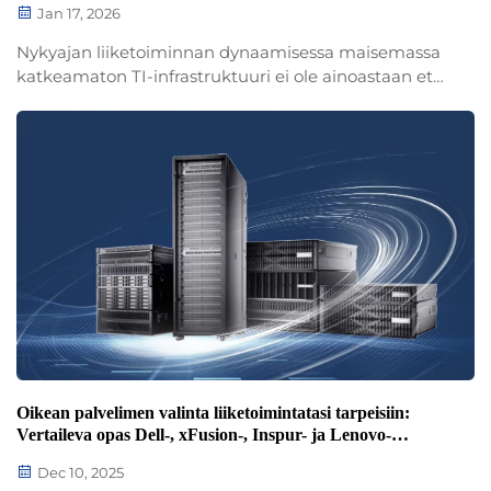
Jan 17, 2026
Nykyajan liiketoiminnan dynaamisessa maisemassa
katkeamaton TI-infrastruktuuri ei ole ainoastaan etu
– se on perustavanlaatuinen välttämättömyys.
Kaikenlaiset yritykset luottavat vahvasti kestäviin
palvelinjärjestelmiinsä liiketoimintansa
käynnistämiseen, kriittisten tietojen hallintaan...
Oikean palvelimen valinta liiketoimintatasi tarpeisiin:
Vertaileva opas Dell-, xFusion-, Inspur- ja Lenovo-
palvelimiin
Dec 10, 2025