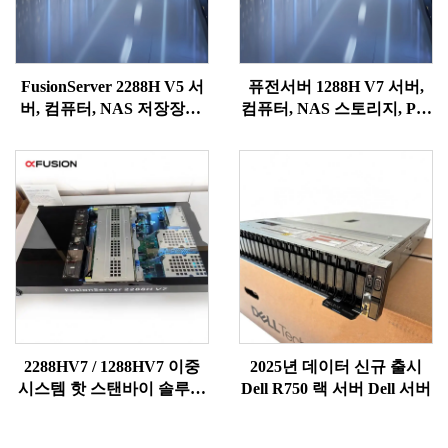
FusionServer 2288H V5 서
퓨전서버 1288H V7 서버,
버, 컴퓨터, NAS 저장장치,
컴퓨터, NAS 스토리지, PC,
PC, GPU 및 워크스테이션
GPU, 워크스테이션 구매,
구매, 웹 장치, SSD, 네트워
웹 장치, SSD, 네트워크 랙,
크, 랙, Xeon 서버
제온 서버
2288HV7 / 1288HV7 이중
2025년 데이터 신규 출시
시스템 핫 스탠바이 솔루션
Dell R750 랙 서버 Dell 서버
고성능 리눅스 2U 랙 시스
템 GPU AI NAS 스토리지