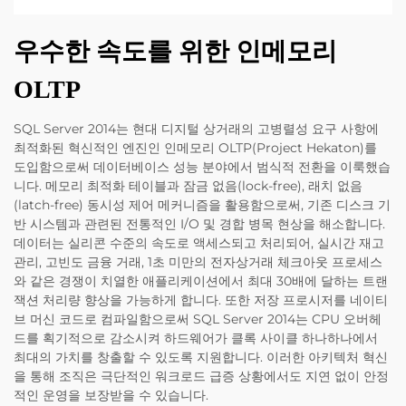
우수한 속도를 위한 인메모리
OLTP
SQL Server 2014는 현대 디지털 상거래의 고병렬성 요구 사항에
최적화된 혁신적인 엔진인 인메모리 OLTP(Project Hekaton)를
도입함으로써 데이터베이스 성능 분야에서 범식적 전환을 이룩했습
니다. 메모리 최적화 테이블과 잠금 없음(lock-free), 래치 없음
(latch-free) 동시성 제어 메커니즘을 활용함으로써, 기존 디스크 기
반 시스템과 관련된 전통적인 I/O 및 경합 병목 현상을 해소합니다.
데이터는 실리콘 수준의 속도로 액세스되고 처리되어, 실시간 재고
관리, 고빈도 금융 거래, 1초 미만의 전자상거래 체크아웃 프로세스
와 같은 경쟁이 치열한 애플리케이션에서 최대 30배에 달하는 트랜
잭션 처리량 향상을 가능하게 합니다. 또한 저장 프로시저를 네이티
브 머신 코드로 컴파일함으로써 SQL Server 2014는 CPU 오버헤
드를 획기적으로 감소시켜 하드웨어가 클록 사이클 하나하나에서
최대의 가치를 창출할 수 있도록 지원합니다. 이러한 아키텍처 혁신
을 통해 조직은 극단적인 워크로드 급증 상황에서도 지연 없이 안정
적인 운영을 보장받을 수 있습니다.