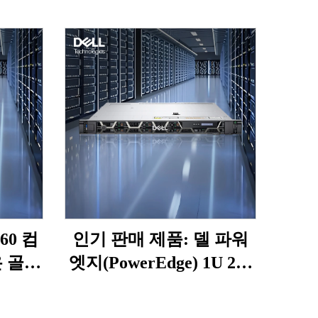
960 컴
인기 판매 제품: 델 파워
온 골드
엣지(PowerEdge) 1U 2소
55,
켓 R660XS 네트워크 서
4U 네트
버, 파워엣지 R660XS 기