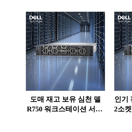
도매 재고 보유 심천 델
인기 
R750 워크스테이션 서버,
2소켓
파워엣지 2U 랙 NAS, 프
버 R
리시전 제온 750 서버
R76