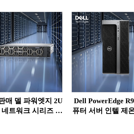
판매 델 파워엣지 2U
Dell PowerEdge R
 네트워크 시리즈 서
퓨터 서버 인텔 제
730, R740, R750,
5412U, 64GB, H7
0XS, XD 컴퓨터 랙,
800W PSU, R960 