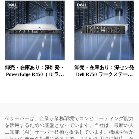
Power Edge ラックサーバ
R770（1U／2Uラック型コ
ー
ンピュータ）、NAS、クラ
ウドストレージ、Intel
ERPサーバー
卸売・在庫あり：深圳発・
卸売・在庫あり：深セン発
PowerEdge R450（1Uラッ
Dell R750 ワークステーシ
クマウント式）、1U Dell
ョンサーバー、PowerEdge
ワークステーションサーバ
2Uラック、NAS、
ー、ラック型NAS、
Precision Xeon 750 サーバ
Precision Xeonサーバー
ー
AIサーバーは、企業が業務環境でコンピューティング能力
を活用するための基盤となっています。当社は、最新の人
工知能（AI）サーバー技術を提供しています。機械学習か
らビッグデータ処理に至るまで、あらゆる用途に対応した