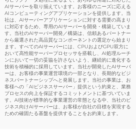
AIサーバーを取り揃えています。お客様のニーズに応える
AIコンピューティングアプリケーションを提供します。当
社は、AIサーバーアプリケーションに対する需要の高まり
に対応するため、専用のAIサーバーを開発・構築していま
す。当社のAIサーバー開発／構築は、信頼あるパートナー
から厳選された高品質なコンポーネントの選定から始まり
ます。すべてのAIサーバーには、CPUおよびGPU双方に
おいて高性能サーバープロセッサを搭載し、AI処理ルーチ
ンにおいて一切の妥協を許さないよう、継続的に進化する
技術を積極的に採用しています。当社が開発したAIサーバ
ーは、お客様の事業運営環境の一部となり、長期的なビジ
ネスパートナーシップへと発展します。当社の事業は、お
客様への「AIビジネスサーバー」提供という約束と、業務
プロセスの向上を保証するコミットメントに基づいていま
す。AI技術が標準的な事業運営の常態となる中、当社のビ
ジネス向けAIサーバーは、お客様が自社の目標を実現する
ための確固たる基盤を提供することをお約束します。