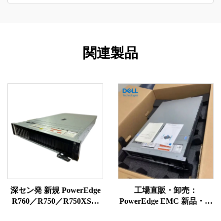
関連製品
深セン発 新規 PowerEdge
工場直販・卸売：
R760／R750／R750XS／
PowerEdge EMC 新品・純
R750／R7625／R7525
正 R650、R660、R760、