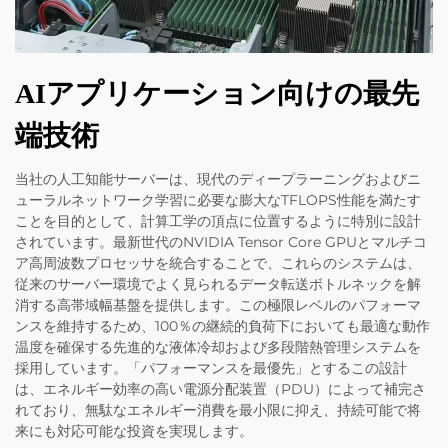
AIアプリケーション向けの最先
端技術
当社の人工知能サーバーは、現代のディープラーニングおよびニ
ューラルネットワーク学習に必要な膨大なTFLOPS性能を満たす
ことを目的として、計算工学の頂点に位置するように特別に設計
されています。最新世代のNVIDIA Tensor Core GPUとマルチコ
ア高周波数プロセッサを統合することで、これらのシステムは、
従来のサーバー環境でよく見られるデータ転送ボトルネックを解
消する高帯域幅基盤を提供します。この極限レベルのパフォーマ
ンスを維持するため、100％の継続的負荷下においても最適な動作
温度を確保する先進的な液体冷却および多段階熱管理システムを
採用しています。「パフォーマンスを最優先」とするこの設計
は、エネルギー効率の高い電源分配装置（PDU）によって補完さ
れており、無駄なエネルギー消費を最小限に抑え、持続可能で将
来にも対応可能な投資を実現します。