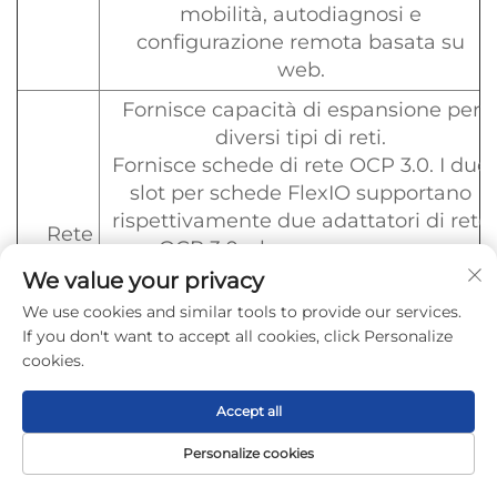
mobilità, autodiagnosi e
configurazione remota basata su
web.
Fornisce capacità di espansione per
diversi tipi di reti.
Fornisce schede di rete OCP 3.0. I due
slot per schede FlexIO supportano
rispettivamente due adattatori di rete
Rete
OCP 3.0, che possono essere
configurati come
We value your privacy
richiesto.
We use cookies and similar tools to provide our services.
Funzione di sostituzione a caldo
If you don't want to accept all cookies, click Personalize
supportata.
cookies.
Fornisce un massimo di quattordici
Accept all
slot PCIe 4.0, inclusi uno slot PCIe
Espansi
dedicato alla scheda RAID e due slot
Personalize cookies
Homepage
Prodotto
Circa
CONTATTO
one
per schede FlexIO dedicati