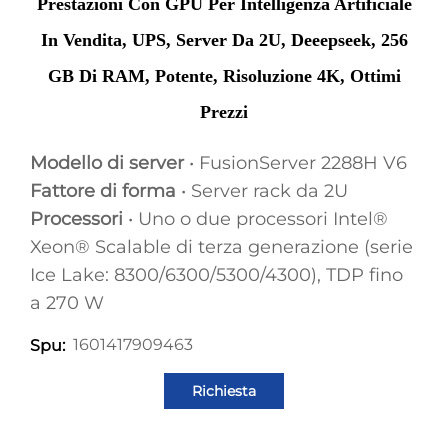
Prestazioni Con GPU Per Intelligenza Artificiale
In Vendita, UPS, Server Da 2U, Deeepseek, 256
GB Di RAM, Potente, Risoluzione 4K, Ottimi
Prezzi
Modello di server
• FusionServer 2288H V6
Fattore di forma
• Server rack da 2U
Processori
• Uno o due processori Intel®
Xeon® Scalable di terza generazione (serie
Ice Lake: 8300/6300/5300/4300), TDP fino
a 270 W
1601417909463
Spu:
Richiesta