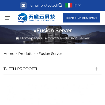
IT
[email protected]
Richiedi un preventivo
xFusion Server
Homepage
>
Prodotti
>
xFusion Server
Home >
Prodotti
>
xFusion Server
TUTTI I PRODOTTI