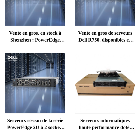
Vente en gros, en stock à
Vente en gros de serveurs
Shenzhen : PowerEdge
Dell R750, disponibles en
R450 Dell, serveur de
stock à Shenzhen ; serveurs
station de travail rack 1U,
de station de travail
serveur NAS Precision
PowerEdge 2U sur rack,
équipé de processeurs Xeon
serveur NAS Precision Xeon
750
Serveurs réseau de la série
Serveurs informatiques
PowerEdge 2U à 2 sockets
haute performance dotés
de Dell, très populaires :
d’une unité GPU pour