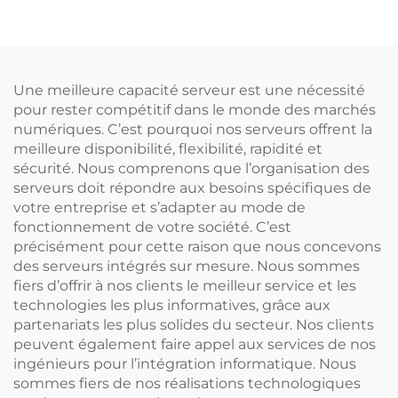
R730, R740, R750, R760XS,
l’intelligence artificielle,
XD ; serveur de stockage
système NAS réseau, vente
NAS sur rack pour
avec onduleur (UPS),
ordinateur avec processeur
châssis 2U, Deeepseek, 256
EPYC
Go de mémoire RAM,
Une meilleure capacité serveur est une nécessité
performances élevées en
pour rester compétitif dans le monde des marchés
résolution 4K, prix
numériques. C’est pourquoi nos serveurs offrent la
avantageux
meilleure disponibilité, flexibilité, rapidité et
sécurité. Nous comprenons que l’organisation des
serveurs doit répondre aux besoins spécifiques de
votre entreprise et s’adapter au mode de
fonctionnement de votre société. C’est
précisément pour cette raison que nous concevons
des serveurs intégrés sur mesure. Nous sommes
fiers d’offrir à nos clients le meilleur service et les
technologies les plus informatives, grâce aux
partenariats les plus solides du secteur. Nos clients
peuvent également faire appel aux services de nos
ingénieurs pour l’intégration informatique. Nous
sommes fiers de nos réalisations technologiques