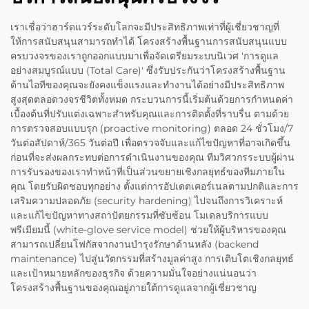
เราเชื่อว่าฮาร์ดแวร์ระดับโลกจะมีประสิทธิภาพเท่าที่ผู้เชี่ยวชาญที่
ให้การสนับสนุนสามารถทำได้ โครงสร้างพื้นฐานการสนับสนุนแบบ
ครบวงจรของเราถูกออกแบบมาเพื่อจัดเตรียมระบบนิเวศ 'การดูแล
อย่างสมบูรณ์แบบ (Total Care)' ซึ่งรับประกันว่าโครงสร้างพื้นฐาน
ด้านไอทีของคุณจะยังคงแข็งแรงและทำงานได้อย่างมีประสิทธิภาพ
สูงสุดตลอดวงจรชีวิตทั้งหมด กระบวนการนี้เริ่มต้นด้วยการกำหนดค่า
เบื้องต้นที่ปรับแต่งเฉพาะสำหรับคุณและการติดตั้งที่ราบรื่น ตามด้วย
การตรวจสอบแบบรุก (proactive monitoring) ตลอด 24 ชั่วโมง/7
วันต่อสัปดาห์/365 วันต่อปี เพื่อตรวจจับและแก้ไขปัญหาที่อาจเกิดขึ้น
ก่อนที่จะส่งผลกระทบต่อการดำเนินงานของคุณ ทีมวิศวกรระบบผู้ผ่าน
การรับรองของเราทำหน้าที่เป็นส่วนขยายเชิงกลยุทธ์ของทีมภายใน
คุณ โดยรับผิดชอบทุกอย่าง ตั้งแต่การอัปเดตเคอร์เนลตามปกติและการ
เสริมความปลอดภัย (security hardening) ไปจนถึงการวิเคราะห์
และแก้ไขปัญหาทางสถาปัตยกรรมที่ซับซ้อน โมเดลบริการแบบ
พรีเมียมนี้ (white-glove service model) ช่วยให้ผู้บริหารของคุณ
สามารถเปลี่ยนโฟกัสจากงานบำรุงรักษาด้านหลัง (backend
maintenance) ไปสู่นวัตกรรมที่สร้างมูลค่าสูง การเติบโตเชิงกลยุทธ์
และเป้าหมายหลักของธุรกิจ ด้วยความมั่นใจอย่างแน่นอนว่า
โครงสร้างพื้นฐานของคุณอยู่ภายใต้การดูแลจากผู้เชี่ยวชาญ