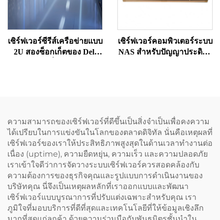
เซิร์ฟเวอร์ซีรีส์เครือข่ายแบบ
เซิร์ฟเวอร์คอมพิวเตอร์ระบบ
2U สองซ็อกเก็ตของ Dell
NAS สำหรับปัญญาประดิษฐ์
PowerEdge ที่ขายดีมาก: รุ่น
(AI) ประสิทธิภาพสูง พร้อม
R730, R740, R750, R760XS,
จำหน่าย ขนาด 2U รองรับ
XD; เซิร์ฟเวอร์แบบแร็ก
Deeepseek หน่วยความจำ
สำหรับคอมพิวเตอร์, NAS
RAM 256 GB ประสิทธิภาพ
และระบบจัดเก็บข้อมูลแบบ
สูงสำหรับการแสดงผล 4K
EPYC
ในราคาที่คุ้มค่า
ความสามารถของเซิร์ฟเวอร์ที่ดีขึ้นเป็นสิ่งจำเป็นเพื่อคงความ
ได้เปรียบในการแข่งขันในโลกของตลาดดิจิทัล นั่นคือเหตุผลที่
เซิร์ฟเวอร์ของเราให้ประสิทธิภาพสูงสุดในด้านเวลาทำงานต่อ
เนื่อง (uptime), ความยืดหยุ่น, ความเร็ว และความปลอดภัย
เราเข้าใจดีว่าการจัดวางระบบเซิร์ฟเวอร์ควรสอดคล้องกับ
ความต้องการของธุรกิจคุณและรูปแบบการดำเนินงานของ
บริษัทคุณ นี่จึงเป็นเหตุผลหลักที่เราออกแบบและพัฒนา
เซิร์ฟเวอร์แบบบูรณาการที่ปรับแต่งเฉพาะสำหรับคุณ เรา
ภูมิใจที่มอบบริการที่ดีที่สุดและเทคโนโลยีที่ให้ข้อมูลเชิงลึก
มากที่สุดแก่ลูกค้า ด้วยความร่วมมือกับพันธมิตรชั้นนำใน