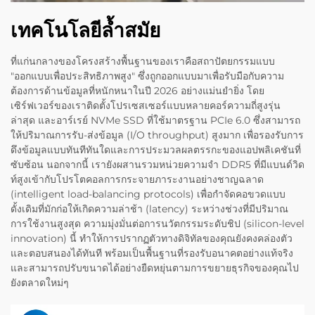
เทคโนโลยีล้ำสมัย
ที่แก่นกลางของโครงสร้างพื้นฐานของเราคือสถาปัตยกรรมแบบ
"ออกแบบเพื่อประสิทธิภาพสูง" ซึ่งถูกออกแบบมาเพื่อรับมือกับความ
ต้องการด้านข้อมูลที่หนักหนาในปี 2026 อย่างแม่นยำยิ่ง โดย
เซิร์ฟเวอร์ของเราติดตั้งโปรเซสเซอร์แบบหลายคอร์ความถี่สูงรุ่น
ล่าสุด และอาร์เรย์ NVMe SSD ที่ใช้มาตรฐาน PCIe 6.0 ซึ่งสามารถ
ให้ปริมาณการรับ-ส่งข้อมูล (I/O throughput) สูงมาก เพื่อรองรับการ
ดึงข้อมูลแบบทันทีทันใดและการประมวลผลตรรกะของแอปพลิเคชันที่
ซับซ้อน นอกจากนี้ เรายังผสานรวมหน่วยความจำ DDR5 ที่มีแบนด์วิด
ท์สูงเข้ากับโปรโตคอลการกระจายภาระงานอย่างชาญฉลาด
(intelligent load-balancing protocols) เพื่อกำจัดคอขวดแบบ
ดั้งเดิมที่มักก่อให้เกิดความล่าช้า (latency) ระหว่างช่วงที่มีปริมาณ
การใช้งานสูงสุด ความมุ่งมั่นต่อการนวัตกรรมระดับชิป (silicon-level
innovation) นี้ ทำให้การปรากฏตัวทางดิจิทัลของคุณยังคงคล่องตัว
และตอบสนองได้ทันที พร้อมเป็นพื้นฐานที่รองรับอนาคตอย่างแท้จริง
และสามารถปรับขนาดได้อย่างยืดหยุ่นตามการขยายธุรกิจของคุณไป
ยังตลาดใหม่ๆ