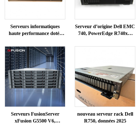
Serveurs informatiques
Serveur d’origine Dell EMC
haute performance dotés
740, PowerEdge R740xd,
d’une unité GPU pour
R750xs, PowerEdge
l’intelligence artificielle,
R740xd, Xeon-Gold 6342,
système NAS réseau, vente
Dell Xeon Silver 4310,
avec onduleur (UPS),
serveur rack 740
châssis 2U, Deeepseek, 256
Go de mémoire RAM,
performances élevées en
résolution 4K, prix
avantageux
Serveurs FusionServer
nouveau serveur rack Dell
xFusion G5500 V6,
R750, données 2025
ordinateurs NAS, stockage,
PC, GPU et stations de