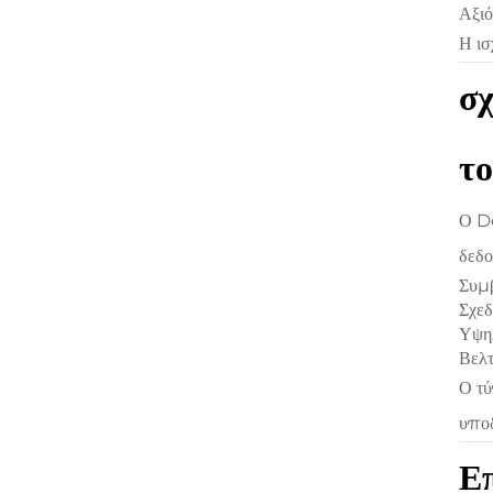
Αξιό
Η ισ
σχ
τ
Ο De
δεδο
Συμβ
Σχεδ
Υψηλ
Βελτ
Ο τύ
υπο
Επ