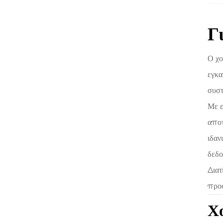
Γ
Ο χο
εγκα
συστ
Με 
αποτ
ιδαν
δεδο
Διατ
προσ
Χο