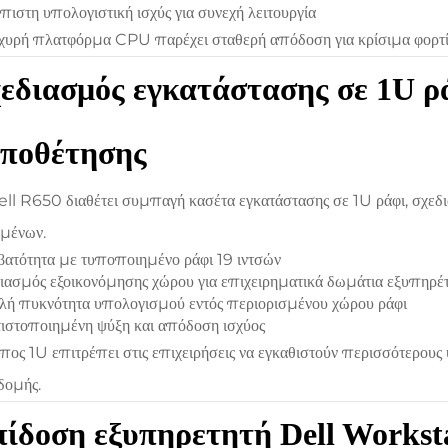
πιστη υπολογιστική ισχύς για συνεχή λειτουργία
χυρή πλατφόρμα CPU παρέχει σταθερή απόδοση για κρίσιμα φορτία
εδιασμός εγκατάστασης σε 1U ρ
οποθέτησης
ll R650 διαθέτει συμπαγή κασέτα εγκατάστασης σε 1U ράφι, σχεδ
μένων.
ατότητα με τυποποιημένο ράφι 19 ιντσών
ιασμός εξοικονόμησης χώρου για επιχειρηματικά δωμάτια εξυπηρέ
ή πυκνότητα υπολογισμού εντός περιορισμένου χώρου ράφι
ιστοποιημένη ψύξη και απόδοση ισχύος
πος 1U επιτρέπει στις επιχειρήσεις να εγκαθιστούν περισσότερους
δομής.
ίδοση εξυπηρετητή Dell Workst