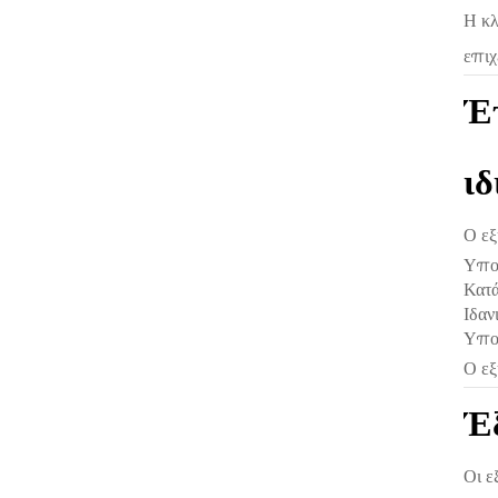
Η κλ
επιχ
Έτ
ιδ
Ο εξ
Υπο
Κατά
Ιδαν
Υποσ
Ο εξ
Έξ
Οι ε