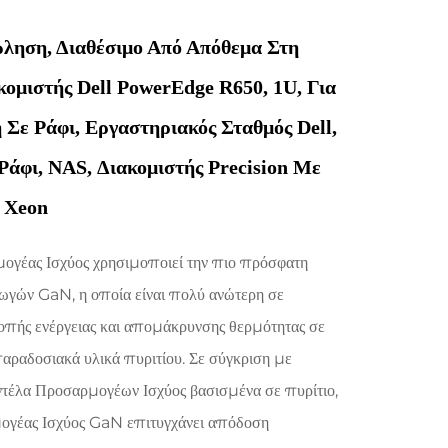
ληση, Διαθέσιμο Από Απόθεμα Στη
κομιστής Dell PowerEdge R650, 1U, Για
Σε Ράφι, Εργαστηριακός Σταθμός Dell,
Ράφι, NAS, Διακομιστής Precision Με
 Xeon
ογέας Ισχύος χρησιμοποιεί την πιο πρόσφατη
γωγών GaN, η οποία είναι πολύ ανώτερη σε
πής ενέργειας και απομάκρυνσης θερμότητας σε
αραδοσιακά υλικά πυριτίου. Σε σύγκριση με
τέλα Προσαρμογέων Ισχύος βασισμένα σε πυρίτιο,
ογέας Ισχύος GaN επιτυγχάνει απόδοση