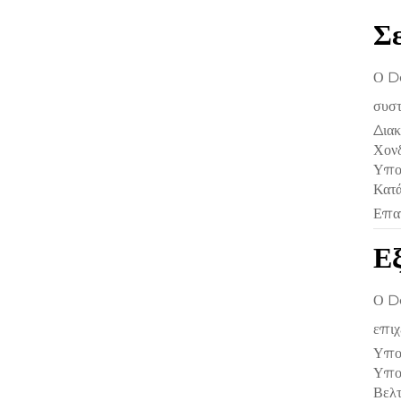
Σ
Ο De
συστ
Διακ
Χονδ
Υποσ
Κατά
Επαγ
Ε
Ο De
επιχ
Υποσ
Υπολ
Βελτ