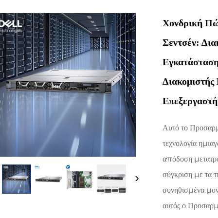
Χονδρική Πώ
Σεντσέν: Δια
Εγκατάσταση 
Διακομιστής 
Επεξεργαστή
Αυτό το Προσαρμ
τεχνολογία ημια
απόδοση μετατρο
σύγκριση με τα π
συνηθισμένα μον
αυτός ο Προσαρμ