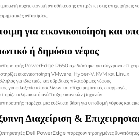
ιμακωτή αρχιτεκτονική αποθήκευσης επιτρέπει στις επιχειρήσεις ν
ειρηματικές απαιτήσεις.
οιμη για εικονικοποίηση και υ
ιωτικό ή δημόσιο νέφος
υπηρετητής PowerEdge R650 σχεδιάστηκε για σύγχρονα επιχειρ
στηρίζει εικονικοποίηση VMware, Hyper-V, KVM και Linux
λληλος για ιδιωτικές και υβριδικές πλατφόρμες νέφους
ικός για φιλοξενία ιστοσελίδων και επιχειρηματικές εφαρμογές
τηρίζει κλιμακωτή ανάπτυξη εικονικών μηχανών
υπηρετητής παρέχει μια ευέλικτη βάση για υποδομή νέφους και εικ
υπνη Διαχείριση & Επιχειρησια
ξυπηρετητές Dell PowerEdge παρέχουν προηγμένες δυνατότητες δι