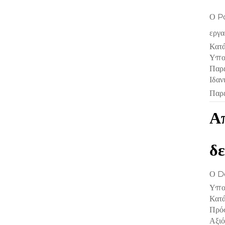
Ο Po
εργα
Κατά
Υποσ
Παρέ
Ιδαν
Παρέ
Απ
δ
Ο De
Υπο
Κατά
Πρόσ
Αξιό