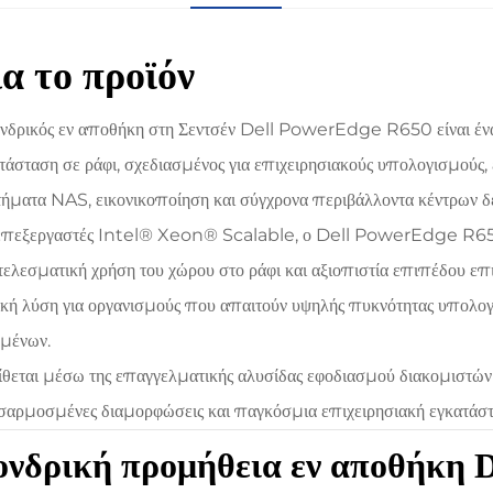
ια το προϊόν
νδρικός εν αποθήκη στη Σεντσέν Dell PowerEdge R650 είναι ένας
τάσταση σε ράφι, σχεδιασμένος για επιχειρησιακούς υπολογισμούς
ήματα NAS, εικονικοποίηση και σύγχρονα περιβάλλοντα κέντρων 
επεξεργαστές Intel® Xeon® Scalable, ο Dell PowerEdge R650
ελεσματική χρήση του χώρου στο ράφι και αξιοπιστία επιπέδου επι
ική λύση για οργανισμούς που απαιτούν υψηλής πυκνότητας υπολο
μένων.
ίθεται μέσω της επαγγελματικής αλυσίδας εφοδιασμού διακομιστών τ
αρμοσμένες διαμορφώσεις και παγκόσμια επιχειρησιακή εγκατάστ
νδρική προμήθεια εν αποθήκη D