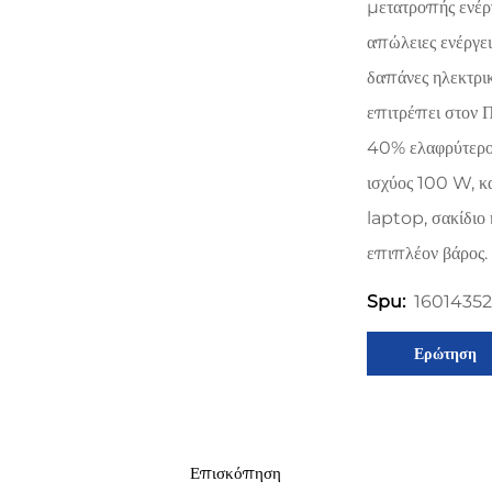
μετατροπής ενέρ
απώλειες ενέργει
δαπάνες ηλεκτρι
επιτρέπει στον 
40% ελαφρύτερος
ισχύος 100 W, κ
laptop, σακίδιο 
επιπλέον βάρος.
1601435
Spu:
Ερώτηση
Επισκόπηση