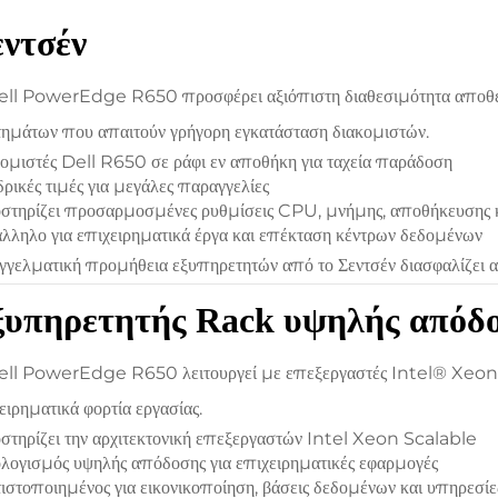
εντσέν
ll PowerEdge R650 προσφέρει αξιόπιστη διαθεσιμότητα αποθέματ
ημάτων που απαιτούν γρήγορη εγκατάσταση διακομιστών.
ομιστές Dell R650 σε ράφι εν αποθήκη για ταχεία παράδοση
ρικές τιμές για μεγάλες παραγγελίες
τηρίζει προσαρμοσμένες ρυθμίσεις CPU, μνήμης, αποθήκευσης κ
λληλο για επιχειρηματικά έργα και επέκταση κέντρων δεδομένων
γελματική προμήθεια εξυπηρετητών από το Σεντσέν διασφαλίζει α
ξυπηρετητής Rack υψηλής απόδο
ll PowerEdge R650 λειτουργεί με επεξεργαστές Intel® Xeon® 
ειρηματικά φορτία εργασίας.
τηρίζει την αρχιτεκτονική επεξεργαστών Intel Xeon Scalable
ογισμός υψηλής απόδοσης για επιχειρηματικές εφαρμογές
ιστοποιημένος για εικονικοποίηση, βάσεις δεδομένων και υπηρεσί