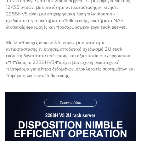
Το νέο επαγγελματικό πλαίσιο σερβερ 2U με ράφι για δίσκους 
12×3,5 ιντσών, με δυνατότητα αντικατάστασης εν κινήσει, 
2288HV5 είναι μια επιχειρησιακή λύση πλαισίου που 
σχεδιάστηκε για συστήματα αποθήκευσης, συστήματα NAS, 
δικτυακές εφαρμογές και προσαρμοσμένα έργα rack server. 
Με 12 υποδοχές δίσκων 3,5 ιντσών με δυνατότητα 
αντικατάστασης εν κινήσει, αποδοτικό σχεδιασμό 2U rack, 
ευέλικτη δυνατότητα επέκτασης και αξιοπιστία επιχειρησιακού 
επιπέδου, το 2288HV5 παρέχει μια ισχυρή υλικοτεχνική 
πλατφόρμα για κέντρα δεδομένων, ολοκληρωτές συστημάτων και 
παρόχους λύσεων αποθήκευσης. 