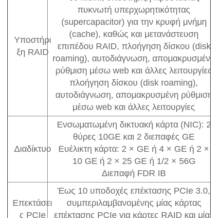
πυκνωτή υπερχωρητικότητας
(supercapacitor) για την κρυφή μνήμη
(cache), καθώς και μετανάστευση
Υποστήρι
επιπέδου RAID, πλοήγηση δίσκου (disk
ξη RAID
roaming), αυτοδιάγνωση, απομακρυσμένη
ρύθμιση μέσω web και άλλες λειτουργίες
πλοήγηση δίσκου (disk roaming),
αυτοδιάγνωση, απομακρυσμένη ρύθμιση
μέσω web και άλλες λειτουργίες
Ενσωματωμένη δικτυακή κάρτα (NIC): 2
θύρες 10GE και 2 διεπαφές GE
Διαδίκτυο
Ευέλικτη κάρτα: 2 × GE ή 4 × GE ή 2 ×
10 GE ή 2 × 25 GE ή 1/2 × 56G
Διεπαφή FDR IB
Έως 10 υποδοχές επέκτασης PCIe 3.0,
Επεκτάσει
συμπεριλαμβανομένης μίας κάρτας
ς PCIe
επέκτασης PCIe για κάρτες RAID και μίας