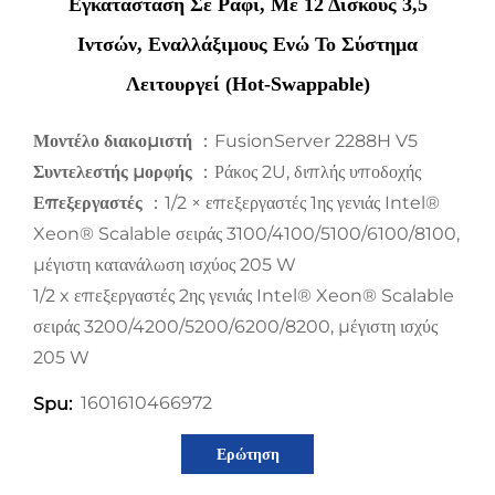
Εγκατάσταση Σε Ράφι, Με 12 Δίσκους 3,5
Ιντσών, Εναλλάξιμους Ενώ Το Σύστημα
Λειτουργεί (hot-Swappable)
Μοντέλο διακομιστή
：FusionServer 2288H V5
Συντελεστής μορφής
：Ράκος 2U, διπλής υποδοχής
Επεξεργαστές
：1/2 × επεξεργαστές 1ης γενιάς Intel®
Xeon® Scalable σειράς 3100/4100/5100/6100/8100,
μέγιστη κατανάλωση ισχύος 205 W
1/2 x επεξεργαστές 2ης γενιάς Intel® Xeon® Scalable
σειράς 3200/4200/5200/6200/8200, μέγιστη ισχύς
205 W
1601610466972
Spu:
Ερώτηση