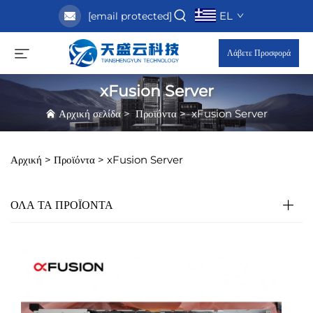
EL
[email protected]
Λάβετε Προσφορά
xFusion Server
Αρχική σελίδα
>
Προϊόντα
>
xFusion Server
Αρχική >
Προϊόντα
>
xFusion Server
ΟΛΑ ΤΑ ΠΡΟΪΟΝΤΑ