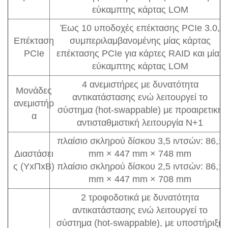
εύκαμπτης κάρτας LOM
Έως 10 υποδοχές επέκτασης PCIe 3.0,
Επέκταση
συμπεριλαμβανομένης μίας κάρτας
PCIe
επέκτασης PCIe για κάρτες RAID και μίας
εύκαμπτης κάρτας LOM
4 ανεμιστήρες με δυνατότητα
Μονάδες
αντικατάστασης ενώ λειτουργεί το
ανεμιστήρ
σύστημα (hot-swappable) με προαιρετική
α
αντισταθμιστική λειτουργία N+1
πλαίσιο σκληρού δίσκου 3,5 ιντσών: 86,1
Διαστάσει
mm × 447 mm × 748 mm
ς (ΥxΠxΒ)
πλαίσιο σκληρού δίσκου 2,5 ιντσών: 86,1
mm × 447 mm × 708 mm
2 τροφοδοτικά με δυνατότητα
αντικατάστασης ενώ λειτουργεί το
σύστημα (hot-swappable), με υποστήριξη