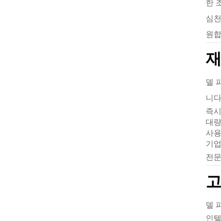
한 
심천
원합
재
델 
니다
즉시
대량
사용
기업
전문
고
델 
인텔