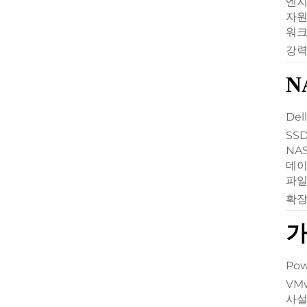
엔지
자원
워크
강력
N
De
SS
NA
데이
파일
확장
가
Po
VMw
사설