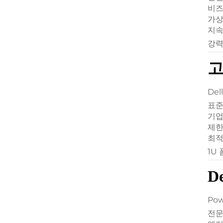
비즈
가상
지속
강력
고
De
표준
기업
제한
최적
1U
D
Po
전문