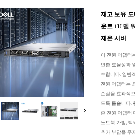
재고 보유 도매
운트 1U 델
제온 서버
이 전원 어댑터는
변환 효율성과 열
수합니다. 일반적
전원 어댑터는 
손실을 효과적으
도록 돕습니다. 
존 전원 어댑터 
노트북 가방, 백
추가 부담을 주