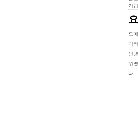
기업
도매
이터
인텔
워엣
다.