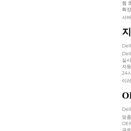
웹 
확장
서버
지
De
Del
실시
자동
24
이러
O
De
맞춤
OE
글로