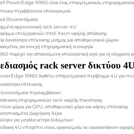
ll PowerEdge R960 είναι ένας επαγγελματικός επιχειρηματικός 
πλοκα περιβάλλοντα υπολογισμού.
κά Πλεονεκτήματα:
γμένη αρχιτεκτονική rack server 4U
τφόρμα επεξεργαστών Intel Xeon υψηλής απόδοσης
ία δυνατότητα επέκτασης μνήμης και αποθηκευτικού χώρου
ιασμένος για συνεχή επιχειρηματική λειτουργία
60 παρέχει την απαιτούμενη υπολογιστική ισχύ για τη σύγχρονη 
εδιασμός rack server δικτύου 4
owerEdge R960 διαθέτει επαγγελματικό περίβλημα 4U για moun
δυνατότητα επέκτασης.
λεονεκτήματα περιλαμβάνουν:
τάσταση επιχειρηματικών rack υψηλής πυκνότητας
λέον χώρος για GPU, αποθηκευτικό χώρο και κάρτες επέκτασης
ιστοποιημένη Διαχείριση Αέρα
λληλο για μεγάλα κέντρα δεδομένων
εδίαση 4U επιτρέπει στους οργανισμούς να εγκαταστήσουν ισχυρές