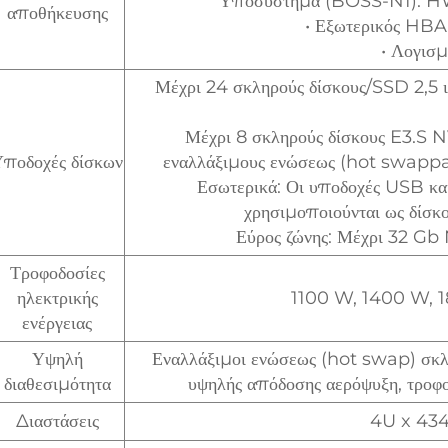
Υποσύστημα (BOSS-N1): 
αποθήκευσης
• Εξωτερικός HB
• Λογισ
Μέχρι 24 σκληρούς δίσκους/SSD 2,5 
Μέχρι 8 σκληρούς δίσκους E3.S N
ποδοχές δίσκων
εναλλάξιμους ενώσεως (hot swapp
Εσωτερικά: Οι υποδοχές USB κ
χρησιμοποιούνται ως δίσκ
Εύρος ζώνης: Μέχρι 32 G
Τροφοδοσίες
ηλεκτρικής
1100 W, 1400 W, 
ενέργειας
Υψηλή
Εναλλάξιμοι ενώσεως (hot swap) σκλη
διαθεσιμότητα
υψηλής απόδοσης αερόψυξη, τρο
Διαστάσεις
4U x 43