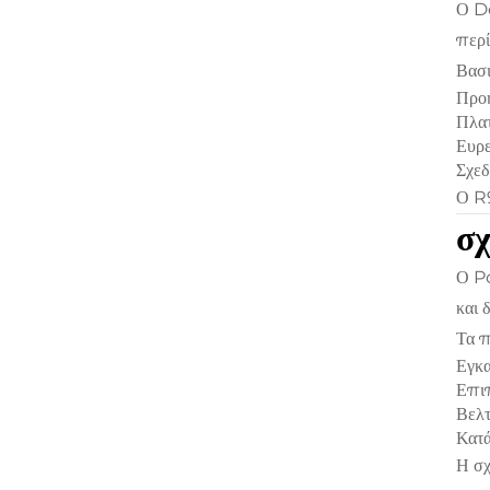
Ο De
περί
Βασι
Προη
Πλα
Ευρε
Σχεδ
Ο R9
σχ
Ο P
και 
Τα π
Εγκα
Επιπ
Βελτ
Κατά
Η σχ