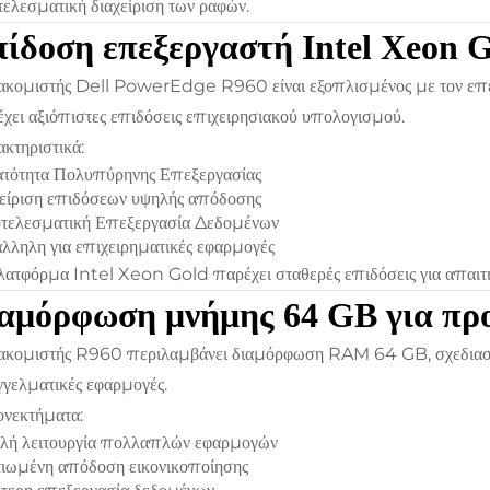
ελεσματική διαχείριση των ραφών.
ίδοση επεξεργαστή Intel Xeon 
ιακομιστής Dell PowerEdge R960 είναι εξοπλισμένος με τον ε
χει αξιόπιστες επιδόσεις επιχειρησιακού υπολογισμού.
κτηριστικά:
τότητα Πολυπύρηνης Επεξεργασίας
είριση επιδόσεων υψηλής απόδοσης
τελεσματική Επεξεργασία Δεδομένων
λληλη για επιχειρηματικές εφαρμογές
ατφόρμα Intel Xeon Gold παρέχει σταθερές επιδόσεις για απαιτητ
αμόρφωση μνήμης 64 GB για προ
ακομιστής R960 περιλαμβάνει διαμόρφωση RAM 64 GB, σχεδιασμ
γελματικές εφαρμογές.
νεκτήματα:
λή λειτουργία πολλαπλών εφαρμογών
ιωμένη απόδοση εικονικοποίησης