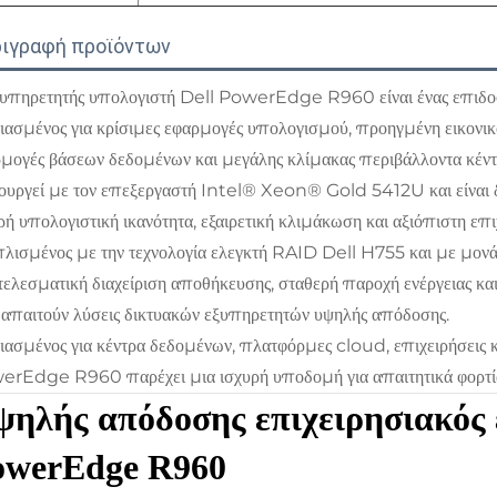
ιγραφή προϊόντων
υπηρετητής υπολογιστή Dell PowerEdge R960 είναι ένας επιδοσ
ιασμένος για κρίσιμες εφαρμογές υπολογισμού, προηγμένη εικονικο
μογές βάσεων δεδομένων και μεγάλης κλίμακας περιβάλλοντα κέν
ουργεί με τον επεξεργαστή Intel® Xeon® Gold 5412U και είνα
ρή υπολογιστική ικανότητα, εξαιρετική κλιμάκωση και αξιόπιστη επ
λισμένος με την τεχνολογία ελεγκτή RAID Dell H755 και με μο
ελεσματική διαχείριση αποθήκευσης, σταθερή παροχή ενέργειας και
απαιτούν λύσεις δικτυακών εξυπηρετητών υψηλής απόδοσης.
ιασμένος για κέντρα δεδομένων, πλατφόρμες cloud, επιχειρήσεις 
rEdge R960 παρέχει μια ισχυρή υποδομή για απαιτητικά φορτία
ηλής απόδοσης επιχειρησιακός 
owerEdge R960