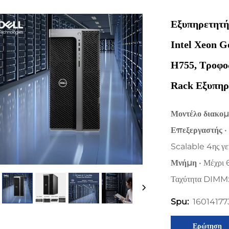
Εξυπηρετητή
Intel Xeon G
H755, Τροφοδ
Rack Εξυπηρ
Μοντέλο διακο
Επεξεργαστής
•
Scalable 4ης γε
Μνήμη
• Μέχρι
Ταχύτητα DIMM
1601417
Spu:
Ερώτηση