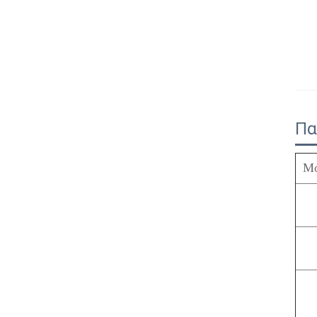
Πα
Μο