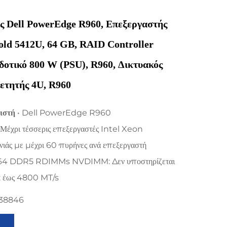
ς Dell PowerEdge R960, Επεξεργαστής
old 5412U, 64 GB, RAID Controller
οτικό 800 W (PSU), R960, Δικτυακός
ετητής 4U, R960
μιστή
• Dell PowerEdge R960
 Μέχρι τέσσερις επεξεργαστές Intel Xeon
νιάς με μέχρι 60 πυρήνες ανά επεξεργαστή
 64 DDR5 RDIMMs NVDIMM: Δεν υποστηρίζεται
: έως 4800 MT/s
738846