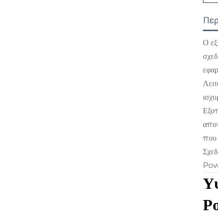
Περ
Ο εξ
σχεδ
εφαρ
Λειτ
ισχυ
Εξοπ
αποτ
που 
Σχεδ
Powe
Υψ
P