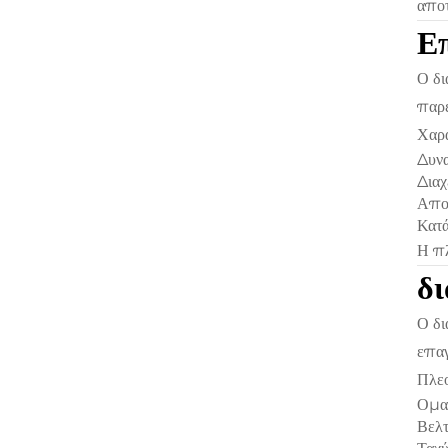
αποτ
Επ
Ο δ
παρέ
Χαρα
Δυνα
Διαχ
Απο
Κατά
Η πλ
δι
Ο δι
επαγ
Πλεο
Ομα
Βελτ