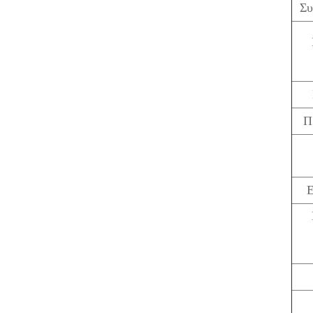
Συ
Π
Ε