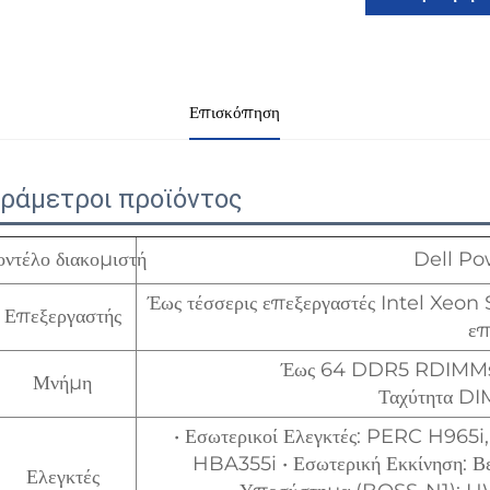
Επισκόπηση
ράμετροι προϊόντος
ντέλο διακομιστή
Dell P
Έως τέσσερις επεξεργαστές Intel Xeon S
Επεξεργαστής
επ
Έως 64 DDR5 RDIMMs·
Μνήμη
Ταχύτητα D
• Εσωτερικοί Ελεγκτές: PERC H9
HBA355i • Εσωτερική Εκκίνηση: Β
Ελεγκτές