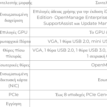
ντελεστής μορφής
Συντε
Επιλογές άδειας χρήσης για την έκδοσ
Ενσωματωμένη
Edition· OpenManage Enterprise
διαχείριση
SupportAssist και Update Man
Επιλογές GPU
Το GPU δ
ρωταρχικά Πόρτα
VGA, 1 θύρα USB 2.0, mini U
Θύρες πίσω
VGA, 1 θύρα USB 2.0, 1 θύρα USB 3.0, 
πλευράς
1 σειριακή
σωτερικές θύρες
OpenM
Ενσωματωμένη
δικτυακή κάρτα
Εσωτ
(NIC)
PCIe
Έως 8 υποδοχές PCIe Gen
Εγγύηση