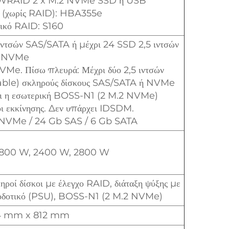
HWRAID 2 x M.2 NVMe SSD ή USB
A (χωρίς RAID): HBA355e
μικό RAID: S160
ιντσών SAS/SATA ή μέχρι 24 SSD 2,5 ιντσών
NVMe
VMe. Πίσω πλευρά: Μέχρι δύο 2,5 ιντσών
able) σκληρούς δίσκους SAS/SATA ή NVMe
αι η εσωτερική BOSS-N1 (2 M.2 NVMe)
οι εκκίνησης. Δεν υπάρχει IDSDM.
b NVMe / 24 Gb SAS / 6 Gb SATA
1800 W, 2400 W, 2800 W
ροί δίσκοι με έλεγχο RAID, διάταξη ψύξης με
φοδοτικό (PSU), BOSS-N1 (2 M.2 NVMe)
4 mm x 812 mm