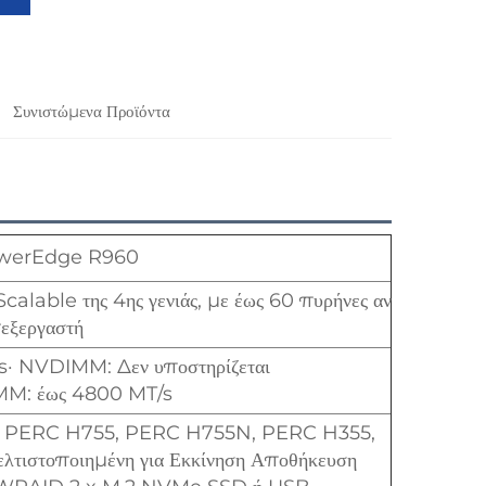
Συνιστώμενα Προϊόντα
owerEdge R960
calable της 4ης γενιάς, με έως 60 πυρήνες ανά
εξεργαστή
 NVDIMM: Δεν υποστηρίζεται
IMM: έως 4800 MT/s
65i, PERC H755, PERC H755N, PERC H355,
ελτιστοποιημένη για Εκκίνηση Αποθήκευση