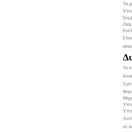
Τα χ
Υπο
Συμβ
Διαμ
Ευέλ
Είνα
ασφα
Δ
Το σ
δυνα
Τυπι
Φορτ
Μηχα
Υπο
Υποδ
Αυτό
σε δ