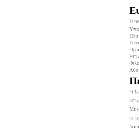
Ευ
Η σε
Υπο
Πλα
Συστ
Ομάδ
Επιχ
Φιλο
Λύσε
Π
Ο
Σ
επιχ
Με ι
επιχ
δεδο