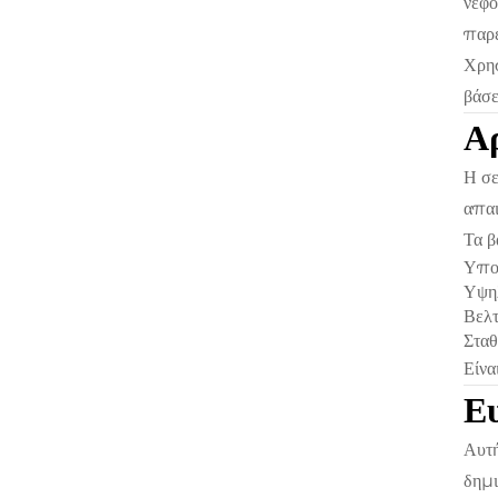
νέφο
παρέ
Χρησ
βάσε
Αρ
Η σε
απαι
Τα β
Υπο
Υψηλ
Βελτ
Σταθ
Είνα
Ε
Αυτή
δημι