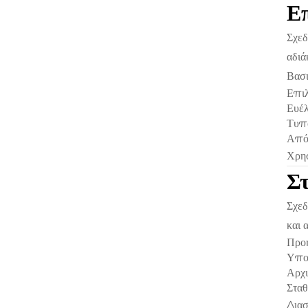
Ε
Σχεδ
αδιά
Βασι
Επιλ
Ευέλ
Τυπο
Από
Χρησ
Στ
Σχεδ
και 
Προη
Υποσ
Αρχι
Σταθ
Διασ