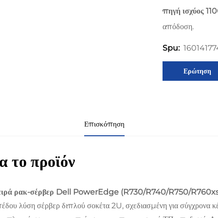
πηγή ισχύος 1
απόδοση.
16014177
Spu:
Ερώτηση
Επισκόπηση
α το προϊόν
ειρά ρακ-σέρβερ Dell PowerEdge (R730/R740/R750/R760x
έδου λύση σέρβερ διπλού σοκέτα 2U, σχεδιασμένη για σύγχρονα κ