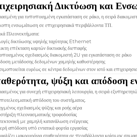
πιχειρησιακή Δικτύωση και Ενσ
ιασμένη για τυποποιημένη εγκατάσταση σε ράκο, η σειρά διακομισ
κοπη ενσωμάτωση σε επιχειρησιακά περιβάλλοντα ΤΠ.
κά Πλεονεκτήματα:
ογές δικτύωσης υψηλής ταχύτητας Ethernet
ικτη επέκταση καρτών δικτυακής διεπαφής
ποιημένος σχεδιασμός διακομιστή 2U για εγκατάσταση σε ράκο
δοση μετάδοσης δεδομένων χαμηλής καθυστέρησης
ιμοποιείται ευρέως σε κέντρα δεδομένων στον ιστό και επιχειρησια
αθερότητα, ψύξη και απόδοση ε
ιασμένος για συνεχή επιχειρησιακή λειτουργία, η σειρά εξυπηρετ
αποτελεσματική απόδοση του συστήματος.
γμένος σχεδιασμός ψύξης και ροής αέρα
τήριξη πλεονασματικής τροφοδοσίας
τεκτονική με χαμηλή κατανάλωση ενέργειας
ερή απόδοση υπό εντατικά φορτία εργασίας
φαλίζει μακροχρόνια σταθερότητα σε περιβάλλοντα κρίσιμης σημασ