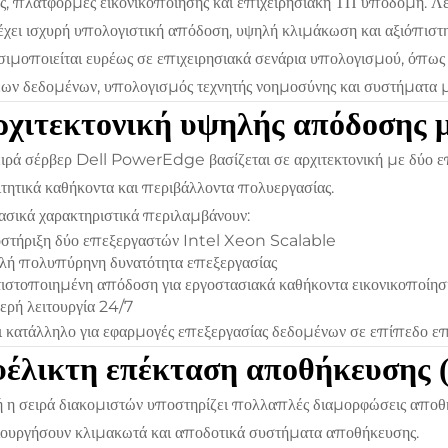
ς, πλατφόρμες εικονικοποίησης και επιχειρησιακή ΤΠ υποδομή. Λ
χει ισχυρή υπολογιστική απόδοση, υψηλή κλιμάκωση και αξιόπιστη
ιμοποιείται ευρέως σε επιχειρησιακά σενάρια υπολογισμού, όπως ει
ων δεδομένων, υπολογισμός τεχνητής νοημοσύνης και συστήματα 
χιτεκτονική υψηλής απόδοσης μ
ιρά σέρβερ Dell PowerEdge βασίζεται σε αρχιτεκτονική με δύο επ
τητικά καθήκοντα και περιβάλλοντα πολυεργασίας.
ασικά χαρακτηριστικά περιλαμβάνουν:
στήριξη δύο επεξεργαστών Intel Xeon Scalable
ή πολυπύρηνη δυνατότητα επεξεργασίας
ιστοποιημένη απόδοση για εργοστασιακά καθήκοντα εικονικοποίησ
ερή λειτουργία 24/7
ι κατάλληλο για εφαρμογές επεξεργασίας δεδομένων σε επίπεδο επ
υέλικτη επέκταση αποθήκευσης 
 η σειρά διακομιστών υποστηρίζει πολλαπλές διαμορφώσεις αποθήκ
ουργήσουν κλιμακωτά και αποδοτικά συστήματα αποθήκευσης.