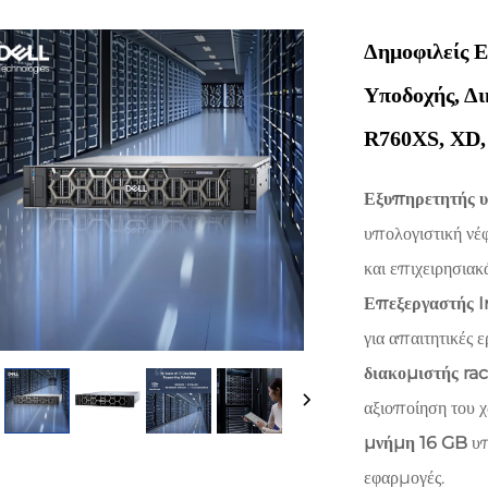
Δημοφιλείς Ε
Υποδοχής, Δι
R760XS, XD, 
Εξυπηρετητής 
υπολογιστική νέ
και επιχειρησια
Επεξεργαστής 
για απαιτητικές ε
διακομιστής ra
αξιοποίηση του 
μνήμη 16 GB
υπ
εφαρμογές.