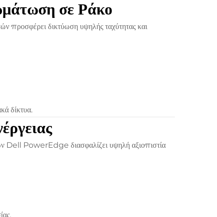
ωμάτωση σε Ράκο
τών προσφέρει δικτύωση υψηλής ταχύτητας και
κά δίκτυα.
νέργειας
ητών Dell PowerEdge διασφαλίζει υψηλή αξιοπιστία
ίας.