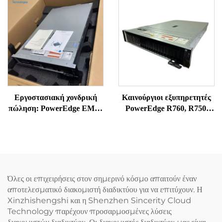
Power Edge RACK SERV –
Εξυπηρετητής
Εργοστασιακή χονδρική
Καινούργιοι εξυπηρετητές
πώληση: PowerEdge EMC,
PowerEdge R760, R750,
καινούργιοι πρωτότυποι
R750XS, R750, R7625,
διακομιστές R650, R660,
R7525 από το Shenzhen –
R760, R770, ράφι 1U ή 2U,
Power Edge RACK SERV –
υπολογιστές NAS,
Εξυπηρετητής
αποθήκευση στο νέφος,
διακομιστές Intel ERP
Όλες οι επιχειρήσεις στον σημερινό κόσμο απαιτούν έναν
αποτελεσματικό διακομιστή διαδικτύου για να επιτύχουν. Η
Xinzhishengshi και η Shenzhen Sincerity Cloud
Technology παρέχουν προσαρμοσμένες λύσεις