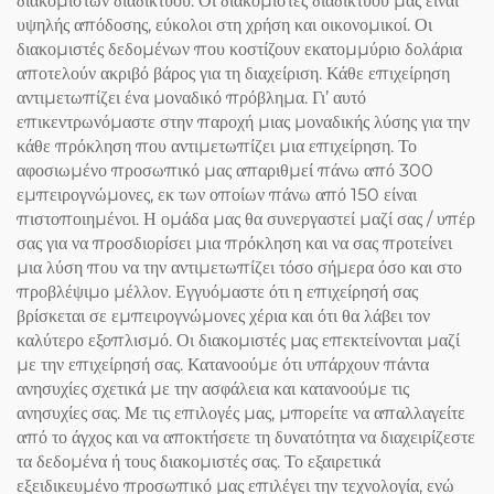
διακομιστών διαδικτύου. Οι διακομιστές διαδικτύου μας είναι
υψηλής απόδοσης, εύκολοι στη χρήση και οικονομικοί. Οι
διακομιστές δεδομένων που κοστίζουν εκατομμύριο δολάρια
αποτελούν ακριβό βάρος για τη διαχείριση. Κάθε επιχείρηση
αντιμετωπίζει ένα μοναδικό πρόβλημα. Γι’ αυτό
επικεντρωνόμαστε στην παροχή μιας μοναδικής λύσης για την
κάθε πρόκληση που αντιμετωπίζει μια επιχείρηση. Το
αφοσιωμένο προσωπικό μας απαριθμεί πάνω από 300
εμπειρογνώμονες, εκ των οποίων πάνω από 150 είναι
πιστοποιημένοι. Η ομάδα μας θα συνεργαστεί μαζί σας / υπέρ
σας για να προσδιορίσει μια πρόκληση και να σας προτείνει
μια λύση που να την αντιμετωπίζει τόσο σήμερα όσο και στο
προβλέψιμο μέλλον. Εγγυόμαστε ότι η επιχείρησή σας
βρίσκεται σε εμπειρογνώμονες χέρια και ότι θα λάβει τον
καλύτερο εξοπλισμό. Οι διακομιστές μας επεκτείνονται μαζί
με την επιχείρησή σας. Κατανοούμε ότι υπάρχουν πάντα
ανησυχίες σχετικά με την ασφάλεια και κατανοούμε τις
ανησυχίες σας. Με τις επιλογές μας, μπορείτε να απαλλαγείτε
από το άγχος και να αποκτήσετε τη δυνατότητα να διαχειρίζεστε
τα δεδομένα ή τους διακομιστές σας. Το εξαιρετικά
εξειδικευμένο προσωπικό μας επιλέγει την τεχνολογία, ενώ