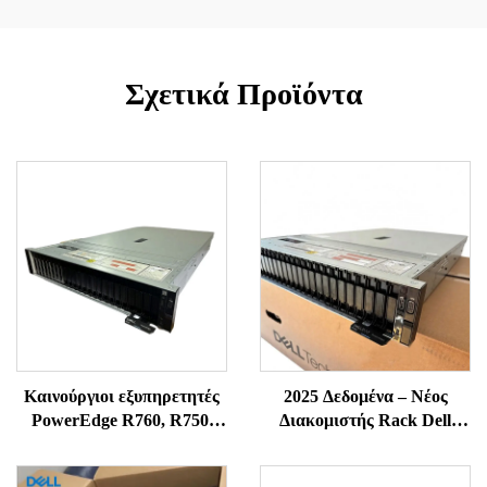
Σχετικά Προϊόντα
Καινούργιοι εξυπηρετητές
2025 Δεδομένα – Νέος
PowerEdge R760, R750,
Διακομιστής Rack Dell
R750XS, R750, R7625,
R750, Διακομιστής Dell
R7525 από το Shenzhen –