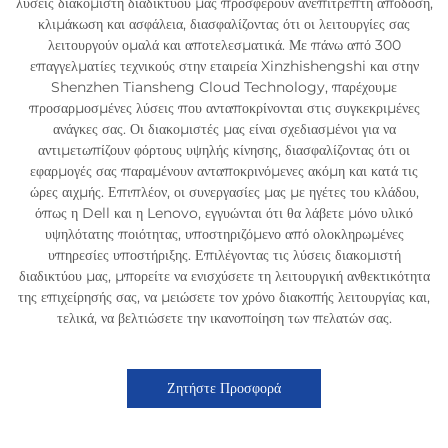
λύσεις διακομιστή διαδικτύου μας προσφέρουν ανεπίτρεπτη απόδοση,
κλιμάκωση και ασφάλεια, διασφαλίζοντας ότι οι λειτουργίες σας
λειτουργούν ομαλά και αποτελεσματικά. Με πάνω από 300
επαγγελματίες τεχνικούς στην εταιρεία Xinzhishengshi και στην
Shenzhen Tiansheng Cloud Technology, παρέχουμε
προσαρμοσμένες λύσεις που ανταποκρίνονται στις συγκεκριμένες
ανάγκες σας. Οι διακομιστές μας είναι σχεδιασμένοι για να
αντιμετωπίζουν φόρτους υψηλής κίνησης, διασφαλίζοντας ότι οι
εφαρμογές σας παραμένουν ανταποκρινόμενες ακόμη και κατά τις
ώρες αιχμής. Επιπλέον, οι συνεργασίες μας με ηγέτες του κλάδου,
όπως η Dell και η Lenovo, εγγυώνται ότι θα λάβετε μόνο υλικό
υψηλότατης ποιότητας, υποστηριζόμενο από ολοκληρωμένες
υπηρεσίες υποστήριξης. Επιλέγοντας τις λύσεις διακομιστή
διαδικτύου μας, μπορείτε να ενισχύσετε τη λειτουργική ανθεκτικότητα
της επιχείρησής σας, να μειώσετε τον χρόνο διακοπής λειτουργίας και,
τελικά, να βελτιώσετε την ικανοποίηση των πελατών σας.
Ζητήστε Προσφορά