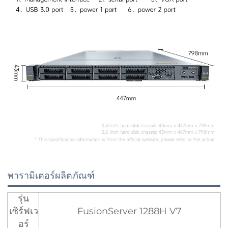
พารามิเตอร์ผลิตภัณฑ์
รุ่น
เซิร์ฟเว
FusionServer 1288H V7
อร์