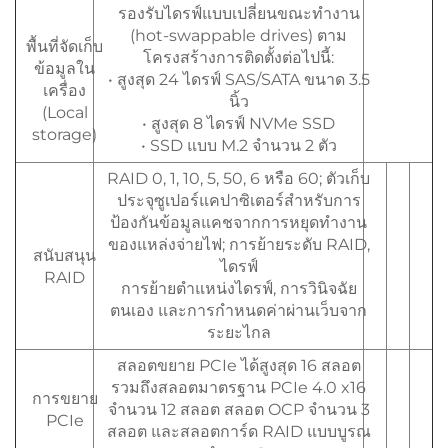
รองรับไดรฟ์แบบเปลี่ยนขณะทำงาน
(hot-swappable drives) ตาม
พื้นที่จัดเก็บ
โครงสร้างการติดตั้งต่อไปนี้:
ข้อมูลใน
• สูงสุด 24 ไดรฟ์ SAS/SATA ขนาด 3.5
เครื่อง
นิ้ว
(Local
• สูงสุด 8 ไดรฟ์ NVMe SSD
storage)
• SSD แบบ M.2 จำนวน 2 ตัว
RAID 0, 1, 10, 5, 50, 6 หรือ 60; ตัวเก็บ
ประจุซูเปอร์แคปาซิเตอร์สำหรับการ
ป้องกันข้อมูลแคชจากการหยุดทำงาน
ของแหล่งจ่ายไฟ; การย้ายระดับ RAID,
สนับสนุน
ไดรฟ์
RAID
การย้ายตำแหน่งไดรฟ์, การวินิจฉัย
ตนเอง และการกำหนดค่าผ่านเว็บจาก
ระยะไกล
สลอตขยาย PCIe ได้สูงสุด 16 สลอต
รวมถึงสลอตมาตรฐาน PCIe 4.0 x16
การขยาย
จำนวน 12 สลอต สลอต OCP จำนวน 3
PCIe
สลอต และสลอตการ์ด RAID แบบบูรณ