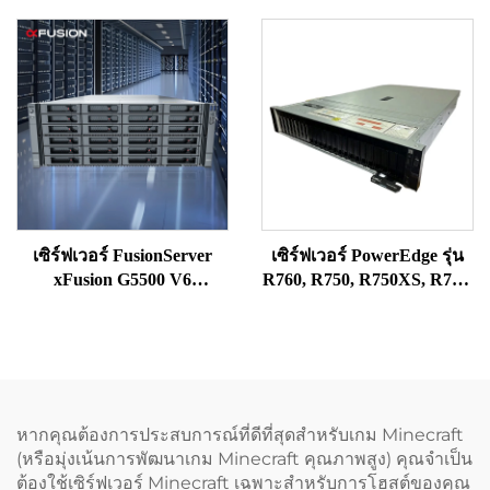
PowerEdge R450 เซิร์ฟเวอร์
R730, R740, R750, R760XS,
แบบแร็ก NAS แบบ
XD; เซิร์ฟเวอร์แบบแร็ก
Precision ที่ใช้โปรเซสเซอร์
สำหรับคอมพิวเตอร์, NAS
Xeon
และระบบจัดเก็บข้อมูลแบบ
EPYC
เซิร์ฟเวอร์ FusionServer
เซิร์ฟเวอร์ PowerEdge รุ่น
xFusion G5500 V6
R760, R750, R750XS, R750,
คอมพิวเตอร์ NAS ระบบจัด
R7625, R7525 แบบใหม่จาก
เก็บข้อมูล พีซี GPU และงาน
เซินเจิ้น และเซิร์ฟเวอร์
สตูดิโอเวิร์กสเตชัน อุปกรณ์
Power Edge RACK SERV
เว็บ SSD เครือข่ายแบบแร็ก
เซิร์ฟเวอร์ Xeon
หากคุณต้องการประสบการณ์ที่ดีที่สุดสำหรับเกม Minecraft
(หรือมุ่งเน้นการพัฒนาเกม Minecraft คุณภาพสูง) คุณจำเป็น
ต้องใช้เซิร์ฟเวอร์ Minecraft เฉพาะสำหรับการโฮสต์ของคุณ