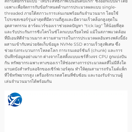
สถาปัตยกรรมแบบ "ให้ประสิทธิภาพเป็นอันดับแรก" ซึ่งออกแบบมาโดย
เฉพาะเพื่อจัดการกับข้อกำหนดด้านการประมวลผลแบบ single-
threaded ภายใต้สภาวะการเล่นเกมพร้อมกันจำนวนมาก โดยใช้
โปรเซสเซอร์รุ่นล่าสุดที่มีความถี่สูงและมีความเร็วคล็อกสูงสุดใน
อุตสาหกรรม ฮาร์ดแวร์ของเราช่วยลดปัญหา "tick lag" ให้น้อยที่สุด
และรับประกันการซิงโครไนซ์โลกแบบเรียลไทม์ แม้ในสภาพแวดล้อม
ที่มีเอนทิตีจำนวนมาก ความสามารถในการประมวลผลอันทรงพลังนี้ยัง
ผสานเข้ากับหน่วยจัดเก็บข้อมูล NVMe SSD ความเร็วสูงพิเศษ ซึ่ง
ช่วยเร่งกระบวนการโหลดโลก การเรนเดอร์ชันก์ (chunk) และการ
บันทึกข้อมูลอย่างมาก ต่างจากโฮสติ้งแบบแชร์ที่วงจร CPU ถูกแบ่งปัน
กัน ทรัพยากรเฉพาะทางของเราให้ช่องทางการประมวลผลที่ไม่มีสิ่งใด
มาบดบังสำหรับลอจิกของเซิร์ฟเวอร์คุณ ทำให้คุณสามารถรันโมด์แพ็ก
ที่ใช้ทรัพยากรสูง เครื่องจักรเรดสโตนที่ซับซ้อน และรองรับจำนวนผู้
เล่นจำนวนมากได้พร้อมกัน