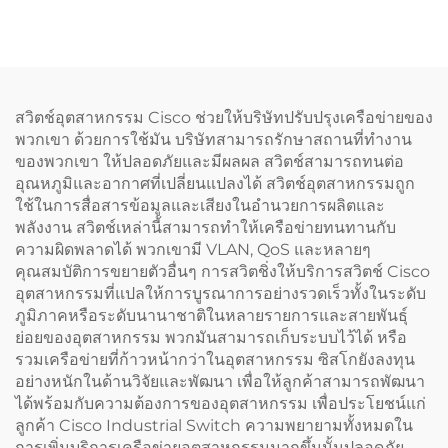
แบบแร็ก 8U พร้อม GPU 8
เก็บข้อมูล พีซี GPU และงาน
ตัว รองรับ Deepseek สำหรับ
สตูดิโอเวิร์กสเตชัน อุปกรณ์
คลาวด์ การติดตั้งเครือข่าย
เว็บ SSD เครือข่ายแบบแร็ก
และเซิร์ฟเวอร์เฉพาะทางที่
เซิร์ฟเวอร์ Xeon
ทรงพลัง
สวิตช์อุตสาหกรรม Cisco ช่วยให้บริษัทปรับปรุงเครือข่ายของ
พวกเขา ด้วยการใช้มัน บริษัทสามารถรักษาสถานที่ทํางาน
ของพวกเขา ให้ปลอดภัยและมีผลผล สวิตช์สามารถทนต่อ
อุณหภูมิและอากาศที่เปลี่ยนแปลงได้ สวิตช์อุตสาหกรรมถูก
ใช้ในการสื่อสารข้อมูลและเสียงในอํานวยการผลิตและ
พลังงาน สวิตช์เหล่านี้สามารถทําให้เครือข่ายทนทานกับ
ความผิดพลาดได้ พวกเขามี VLAN, QoS และหลายๆ
คุณสมบัติการขยายตัวอื่นๆ การสวิตชิ่งให้บริการสวิตช์ Cisco
อุตสาหกรรมที่แปลให้การบูรณาการอย่างรวดเร็วทั้งในระดับ
ภูมิภาคหรือระดับนานาชาติในหลายรายการและสายพันธุ์
ย่อยของอุตสาหกรรม พวกมันสามารถเก็บระบบไว้ได้ หรือ
รวมเครือข่ายที่ก้าวหน้ากว่าในอุตสาหกรรม ซิสโกยังลงทุน
อย่างหนักในด้านวิจัยและพัฒนา เพื่อให้ลูกค้าสามารถพัฒนา
ได้พร้อมกับความต้องการของอุตสาหกรรม เพื่อประโยชน์แก่
ลูกค้า Cisco Industrial Switch ความพยายามทั้งหมดใน
การเพิ่มบริการเครือข่ายอุตสาหกรรมมากขึ้นนั้นปลอดภัย