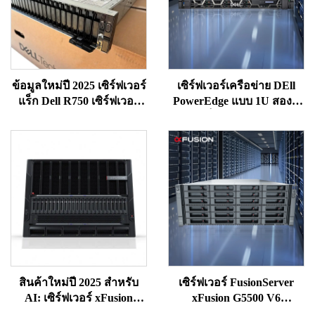
ข้อมูลใหม่ปี 2025 เซิร์ฟเวอร์
เซิร์ฟเวอร์เครือข่าย DEll
แร็ก Dell R750 เซิร์ฟเวอร์
PowerEdge แบบ 1U สองซ็
Dell
อกเก็ต (2-socket) รุ่น
R660XS ที่กำลังได้รับความ
นิยมสูง (Hot Selling) —
เซิร์ฟเวอร์แบบ Enterprise
Rack Server รุ่น PowerEdge
R660XS
สินค้าใหม่ปี 2025 สำหรับ
เซิร์ฟเวอร์ FusionServer
AI: เซิร์ฟเวอร์ xFusion
xFusion G5500 V6
FusionServer G8600 V7
คอมพิวเตอร์ NAS ระบบจัด