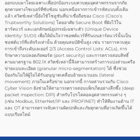
ออกแบบมาโดยเฉพาะเพื่อปกป้องระบบควบคุมอุตสาหกรรมจากภัย
คุกคามทางไซเบอร์ที่ซับซ้อน นอกเหนือจากการเข้ารหัสแบบดั้งเดิม
แล้ว สวิตช์เหล่านี้ยังใช้โซลูชันที่น่าเชื่อถือของ Cisco (Cisco’s
Trustworthy Solutions) โดยอาศัย Secure Boot ที่ฝังไว้ใน
ฮาร์ดแวร์ และเอกลักษณ์อุปกรณ์เฉพาะตัว (Unique Device
Identity: SUDI) เพื่อให้มั่นใจว่าซอฟต์แวร์ที่รันบนฮาร์ดแวร์นั้นเป็น
ซอฟต์แวร์ที่แท้จริงเท่านั้น ด้วยคุณสมบัติขั้นสูง เช่น รายการควบคุม
การเข้าถึงระดับเลเยอร์ 2/3 (Access Control Lists: ACLs), การ
รักษาความปลอดภัยพอร์ต (port security) และการตรวจสอบสิทธิ์
ตามมาตรฐาน 802.1X สวิตช์เหล่านี้จึงสามารถสร้างการแบ่งส่วนเครือ
ข่ายแบบละเอียด (granular micro-segmentation) ได้ ซึ่งช่วย
ป้องกันไม่ให้ผู้ไม่ได้รับอนุญาตเคลื่อนย้ายแนวนอน (lateral
movement) ภายในเครือข่าย นอกจากนี้ การผสานรวมกับ Cisco
Cyber Vision ยังช่วยให้สามารถตรวจสอบแพ็กเก็ตอย่างลึกซึ้ง (deep
packet inspection: DPI) สำหรับโปรโตคอลอุตสาหกรรมต่าง ๆ
(เช่น Modbus, EtherNet/IP และ PROFINET) ทำให้ทีมงานด้าน IT
และ OT สามารถตรวจจับความผิดปกติและภัยคุกคามที่อาจเกิดขึ้นได้
แบบเรียลไทม์