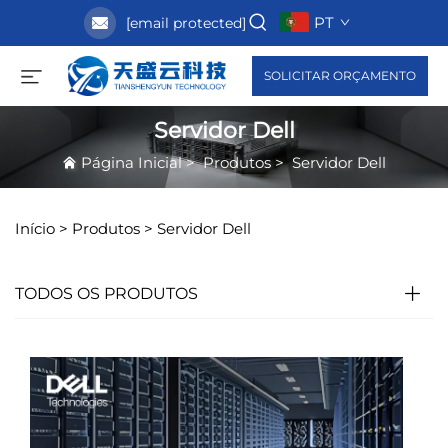
PT
[email protected]
SOLICITAR ORÇAMENTO
Servidor Dell
Página Inicial
>
Produtos
>
Servidor Dell
Início >
Produtos
>
Servidor Dell
TODOS OS PRODUTOS