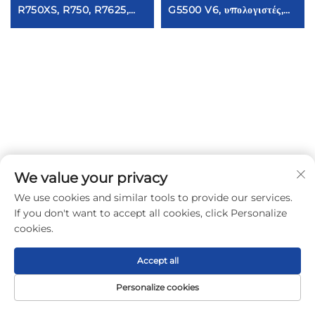
R750XS, R750, R7625,
G5500 V6, υπολογιστές,
R7525 από το Shenzhen –
εξυπηρετητές NAS,
Power Edge RACK SERV
εξυπηρετητές AI,
– Εξυπηρετητής
εξυπηρετητές Huawei
GPU, rack-mounted
εξυπηρετητές,
εξυπηρετητές για βαθιά
μάθηση (deep learning),
εξυπηρετητές Xeon
We value your privacy
We use cookies and similar tools to provide our services.
Ενδιαφέρεστε για τις λύσεις διακομιστών
If you don't want to accept all cookies, click Personalize
μας;
cookies.
Accept all
Οδηγός πάροχος ΤΠ υποδομών, ειδικευμένος σε διακομιστές
Personalize cookies
υψηλής απόδοσης και ολοκληρωμένες λύσεις ΤΠΕ από το 2015.
Αρχική σελίδα
Προϊόν
Σχετικά
ΕΠΑΦΗ