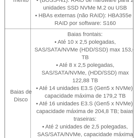
mento
• (BOSS-N1): RAID de hardware para 2
unidades SSD NVMe M.2 ou USB
• HBAs externas (não RAID): HBA355e •
RAID por software: S160
Baias frontais:
• Até 10 x 2,5 polegadas,
SAS/SATA/NVMe (HDD/SSD) max 153,6
TB
• Até 8 x 2,5 polegadas,
SAS/SATA/NVMe, (HDD/SSD) max
122,88 TB
• Até 14 unidades E3.S (Gen5 x NVMe),
Baias de
capacidade máxima de 179,2 TB
Disco
• Até 16 unidades E3.S (Gen5 x NVMe),
capacidade máxima de 204,8 TB; baias
traseiras:
• Até 2 unidades de 2,5 polegadas,
SAS/SATA/NVMe, capacidade máxima