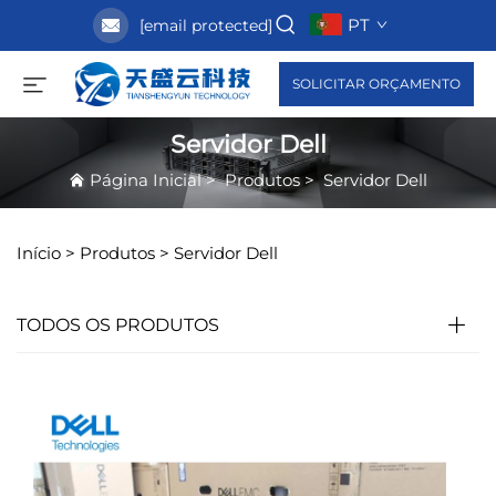
PT
[email protected]
SOLICITAR ORÇAMENTO
Servidor Dell
Página Inicial
>
Produtos
>
Servidor Dell
Início >
Produtos
>
Servidor Dell
TODOS OS PRODUTOS