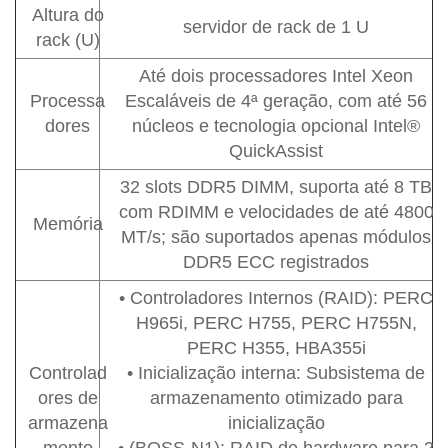
Altura do
servidor de rack de 1 U
rack (U)
Até dois processadores Intel Xeon
Processa
Escaláveis de 4ª geração, com até 56
dores
núcleos e tecnologia opcional Intel®
QuickAssist
32 slots DDR5 DIMM, suporta até 8 TB
com RDIMM e velocidades de até 4800
Memória
MT/s; são suportados apenas módulos
DDR5 ECC registrados
• Controladores Internos (RAID): PERC
H965i, PERC H755, PERC H755N,
PERC H355, HBA355i
Controlad
• Inicialização interna: Subsistema de
ores de
armazenamento otimizado para
armazena
inicialização