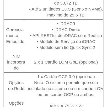
de 30,72 TB
• Até 2 unidades E3.S (Gen5 x NVMe),
máximo de 25,6 TB
• iDRAC9
Gerencia
• iDRAC Direto
mento
• API RESTful do iDRAC com Redfish
Embutido
• Módulo de Serviço do iDRAC
• Módulo sem fio Quick Sync 2
NIC
incorpora
2 x 1 Cartão LOM GbE (opcional)
do
1 x Cartão OCP 3.0 (opcional)
Opções
Nota: O sistema permite que seja
de Rede
instalado no sistema ou um cartão LOM
ou um cartão OCP ou ambos.
Opções
Até 2 × 75 W SW