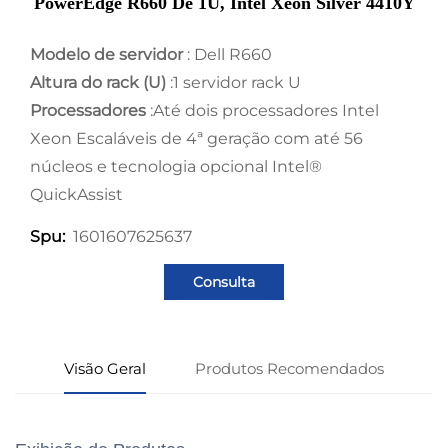
PowerEdge R660 De 1U, Intel Xeon Silver 4410Y
Modelo de servidor
: Dell R660
Altura do rack (U)
:1 servidor rack U
Processadores
:Até dois processadores Intel
Xeon Escaláveis de 4ª geração com até 56
núcleos e tecnologia opcional Intel®
QuickAssist
1601607625637
Spu:
Consulta
Visão Geral
Produtos Recomendados