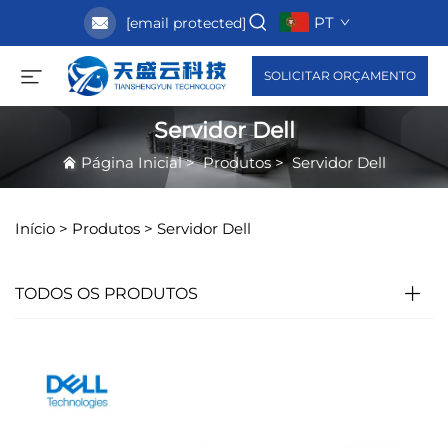
PT
[email protected]
SOLICITAR ORÇAMENTO
Servidor Dell
Página Inicial
>
Produtos
>
Servidor Dell
Início >
Produtos
>
Servidor Dell
TODOS OS PRODUTOS