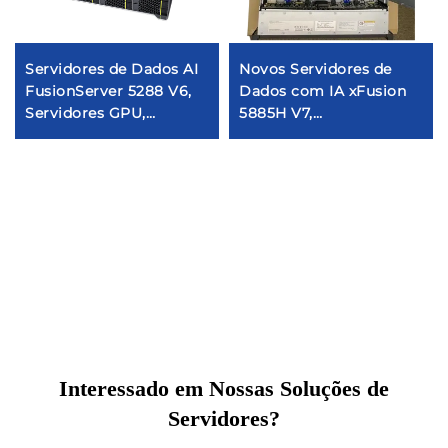
Servidores de Dados AI
Novos Servidores de
FusionServer 5288 V6,
Dados com IA xFusion
Servidores GPU,
5885H V7,
Armazenamento,
Armazenamento GPU,
Deepseek, Xeon, Rack
Deepseek, Processador
para Computadores,
Xeon, Servidor em Rack
Centro de Nuvem, CPU
para Centro de Nuvem,
com Profundidade
CPU com Profundidade
Reduzida, OEM à Venda
Reduzida, OEM à Venda
Interessado em Nossas Soluções de
Servidores?