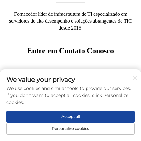
Fornecedor líder de infraestrutura de TI especializado em
servidores de alto desempenho e soluções abrangentes de TIC
desde 2015.
Entre em Contato Conosco
+86-16619791603
We value your privacy
[email protected]
We use cookies and similar tools to provide our services.
unidade 1903, Bloco A, Tian'an Innovation
If you don't want to accept all cookies, click Personalize
Technology Plaza – Fase I, Rua Tairan N.º 29, quarto
cookies.
andar, Comunidade Tian'an, Rua Shatou, Distrito de
Futian, Shenzhen
Accept all
Obtenha um Orçamento Gratuito
Personalize cookies
Página Inicial
Produto
Sobre
CONTATO
Nosso representante entrará em contato com você