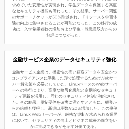
求めていた安定性が実現され、学生データを保護する高度
なセキュリティ機能も備わった。その結果、サーバー関連
のサポートチケットが50％削減され、ITリソースを学習体
験の向上に集中させることが可能となった。この移行の成
功は、入学希望者数の増加および学生・教職員双方からの
好評につながった。
金融サービス企業のデータセキュリティ強化
金融サービス企業は、機密性の高い顧客データを安全かつ
コンプライアンスに準拠した形で処理するためのWebサー
バー解決策を必要としていた。LinuxベースのWebサーバ
ーへの移行により、高度な暗号化機能と定期的なセキュリ
ティ更新を活用し、同社のセキュリティ体制が強化され
た。その結果、規制要件を確実に満たすとともに、顧客か
らの信頼も獲得し、新規口座数が20％増加した。この事例
は、Linux Webサーバーが、厳格な規制が求められる業界
において、セキュリティの向上とビジネス成長の両立をい
かに実現できるかを示す好例である。