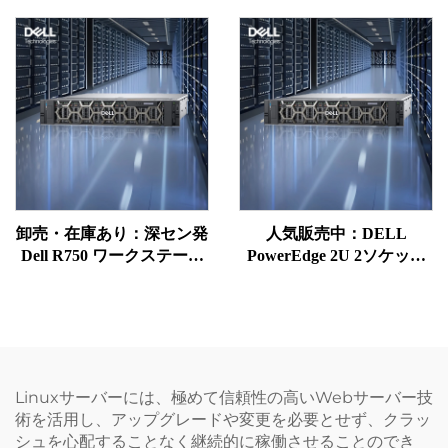
2U ラックサーバー
R770（1U／2Uラック型コ
ンピュータ）、NAS、クラ
ウドストレージ、Intel
ERPサーバー
卸売・在庫あり：深セン発
人気販売中：DELL
Dell R750 ワークステーシ
PowerEdge 2U 2ソケット
ョンサーバー、PowerEdge
ネットワークシリーズサー
2Uラック、NAS、
バー R730、R740、R750、
Precision Xeon 750 サーバ
R760XS、XD、コンピュー
ー
ターラック、EPYC、NAS
ストレージサーバー
Linuxサーバーには、極めて信頼性の高いWebサーバー技
術を活用し、アップグレードや変更を必要とせず、クラッ
シュを心配することなく継続的に稼働させることのでき