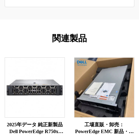
関連製品
2025年データ 純正新製品
工場直販・卸売：
Dell PowerEdge R750xs
PowerEdge EMC 新品・純
Intel Xeon Gold 6338T 搭載
正 R650、R660、R760、