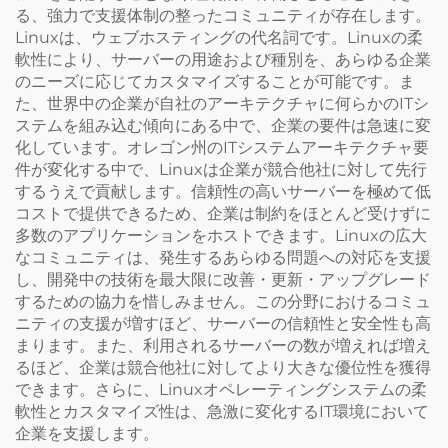
る、強力で支援体制の整ったコミュニティが存在します。
Linuxは、ウェブホスティングの代名詞です。Linuxの柔
軟性により、サーバーの用途および種別を、あらゆる企業
のニーズに応じてカスタマイズすることが可能です。ま
た、世界中の企業が自社のアーキテクチャに何らかのITシ
ステムを組み込む傾向にある中で、企業の要件は急速に変
化しています。オレゴン州のITシステムアーキテクチャ要
件が変化する中で、Linuxは企業が競合他社に対して先行
するうえで貢献します。信頼性の高いサーバーを極めて低
コストで提供できるため、企業は制約をほとんど受けずに
多数のアプリケーションをホストできます。Linuxの広大
なコミュニティは、発生するあらゆる問題への対応を支援
し、開発中の技術を最大限に改善・更新・アップグレード
するための協力を惜しみません。この分野におけるコミュ
ニティの支援が増すほど、サーバーの信頼性と安全性も高
まります。また、利用されるサーバーの数が増えれば増え
るほど、企業は競合他社に対してより大きな優位性を獲得
できます。さらに、Linuxオペレーティングシステムの柔
軟性とカスタマイズ性は、急激に変化するIT環境において
企業を支援します。