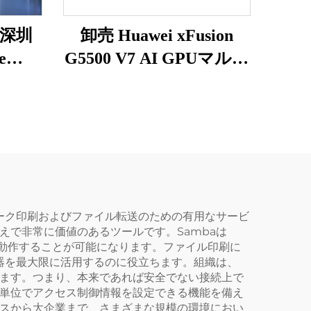
深圳
卸売 Huawei xFusion
e
G5500 V7 AI GPUマルチ
マウン
インダストリアルスー
ワーク
パーディープシークサ
ーバ
ーバー、AI Huawei GPU
S、
ラック、ディープラー
サーバー
ニング対応Xeonサーバ
ー
ットワーク印刷およびファイル転送のための有用なサービ
えで非常に価値のあるツールです。Sambaは
正常に動作することが可能になります。ファイル印刷に
器を最大限に活用するのに役立ちます。組織は、
きます。つまり、本来であれば安全でない接続上で
ー単位でアクセス制御情報を設定できる機能を備え
ィスから大企業まで、さまざまな規模の環境におい