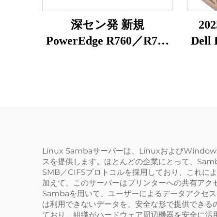
深セン発 新規
20
PowerEdge R760／R750
Del
／R750XS／R750／
R7625／R7525 Power
Edge ラックサーバー
Linux Sambaサーバーは、Linuxおよび
スを提供します。ほとんどの企業にとって、Sam
SMB／CIFSプロトコルを採用しており、これによ
加えて、このサーバーはプリンターへの共有アク
Sambaを用いて、ユーザーによるデータアクセ
は利用できないデータを、安全な形で提供できるの
ており、組織がハードウェア周辺機器を安全に活用