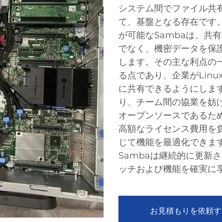
システム間でファイル共
て、基盤となる存在です
が可能なSambaは、共
でなく、機密データを保
します。その主な利点の
る点であり、企業がLinu
に共有できるようにしま
り、チーム間の協業を妨げ
オープンソースであるた
高額なライセンス費用を
じて機能を最適化できま
Sambaは継続的に更新
ッチおよび機能を確実に
お見積もりを依頼す