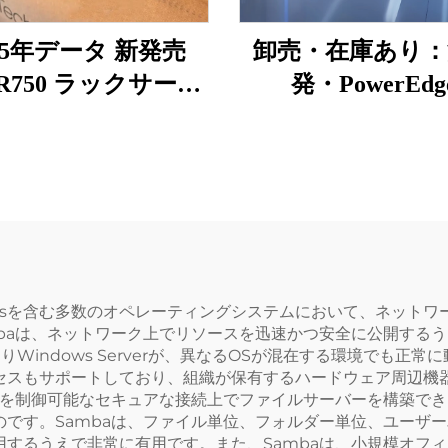
25年データ 新発売
卸売・在庫あり：
l R750 ラックサーバ
発・PowerEdg
ー Dell サーバー
R450（1Uラック
ト式）、1U Dell
ステーションサ
ー、ラック型NA
Precision Xeon
Windowsを含む多数のオペレーティングシステムにおいて、ネ
baは、ネットワーク上でリソースを迅速かつ安全に公開するう
りWindows Serverが、異なるOSが混在する環境でも
セスもサポートしており、組織が保有するハードウェア周辺機
スを制御可能なセキュアな接続上でファイルサーバーを構築で
です。Sambaは、ファイル単位、フォルダー単位、ユーザ
するうえで非常に有用です。また、Sambaは、小規模オフ