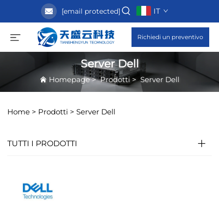
IT
[email protected]
Richiedi un preventivo
Server Dell
Homepage
>
Prodotti
>
Server Dell
Home >
Prodotti
>
Server Dell
TUTTI I PRODOTTI