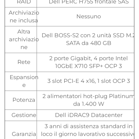
RAID
Dell PERC H755 frontale SAS
Archiviazio
Nessuno
ne inclusa
Altra
Dell BOSS-S2 con 2 unità SSD M.2
archiviazio
SATA da 480 GB
ne
2 porte Gigabit, 4 porte Intel
Rete
10GbE X710 SFP+ OCP 3
Espansion
3 slot PCI-E 4 x16, 1 slot OCP 3
e
2 alimentatori hot-plug Platinum
Potenza
da 1.400 W
Gestione
Dell iDRAC9 Datacenter
3 anni di assistenza standard in
Garanzia
loco il giorno lavorativo successivo