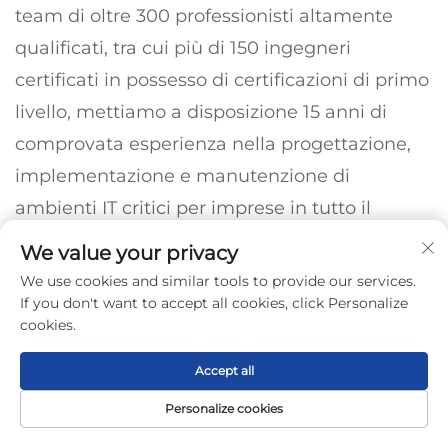
team di oltre 300 professionisti altamente
qualificati, tra cui più di 150 ingegneri
certificati in possesso di certificazioni di primo
livello, mettiamo a disposizione 15 anni di
comprovata esperienza nella progettazione,
implementazione e manutenzione di
ambienti IT critici per imprese in tutto il
mondo. Il nostro approccio verticalmente
We value your privacy
integrato garantisce un controllo qualità
We use cookies and similar tools to provide our services.
senza interruzioni, dalla fornitura dei
If you don't want to accept all cookies, click Personalize
cookies.
componenti fino all’implementazione finale.
In qualità di partner autorizzati di Huawei,
Accept all
xFusion, Dell, HPE e Lenovo, forniamo: server
Personalize cookies
per elaborazione dati, storage di rete, switch
Homepage
Prodotto
Circa
CONTATTO