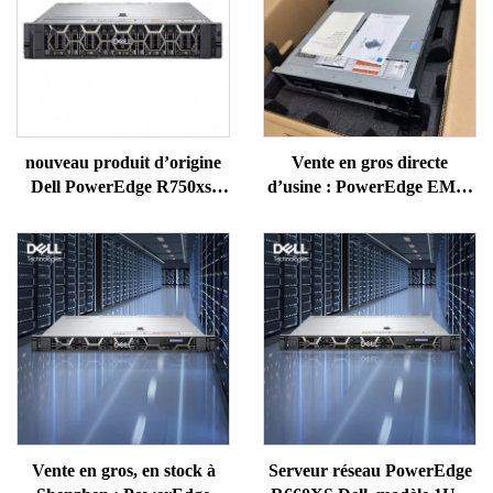
nouveau produit d’origine
Vente en gros directe
Dell PowerEdge R750xs,
d’usine : PowerEdge EMC,
2025, équipé d’un
nouveaux serveurs rack
processeur Intel Xeon Gold
1U/2U, serveurs NAS et
6338T, serveur rack 2U
serveurs cloud, serveurs
Intel ERP modèles R650,
R660, R760 et R770
Vente en gros, en stock à
Serveur réseau PowerEdge