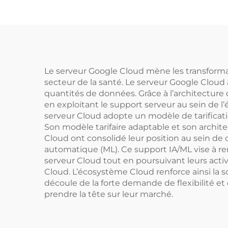
et serveurs cloud,
serveurs Intel ERP
modèles R650, R660,
R760 et R770
Le serveur Google Cloud mène les transforma
secteur de la santé. Le serveur Google Cloud a
quantités de données. Grâce à l’architecture
en exploitant le support serveur au sein de 
serveur Cloud adopte un modèle de tarificatio
Son modèle tarifaire adaptable et son archit
Cloud ont consolidé leur position au sein de ce
automatique (ML). Ce support IA/ML vise à ren
serveur Cloud tout en poursuivant leurs acti
Cloud. L’écosystème Cloud renforce ainsi la 
découle de la forte demande de flexibilité et 
prendre la tête sur leur marché.