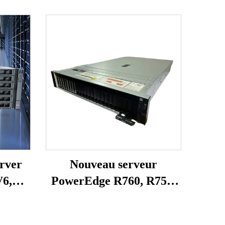
rver
Nouveau serveur
V6,
PowerEdge R760, R750,
S,
R750XS, R750, R7625,
U et
R7525 et Power Edge