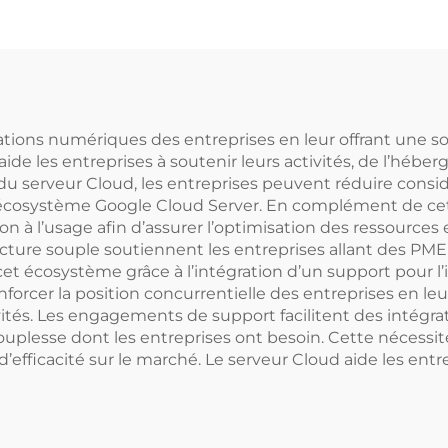
stations de travai
acheter, périphéri
web, SSD, réseaux, 
serveur Xeon
tions numériques des entreprises en leur offrant une s
ide les entreprises à soutenir leurs activités, de l’hébe
 du serveur Cloud, les entreprises peuvent réduire consi
l’écosystème Google Cloud Server. En complément de cett
n à l’usage afin d’assurer l’optimisation des ressources 
ecture souple soutiennent les entreprises allant des PM
t écosystème grâce à l’intégration d’un support pour l’int
forcer la position concurrentielle des entreprises en le
vités. Les engagements de support facilitent des intégra
souplesse dont les entreprises ont besoin. Cette nécess
d’efficacité sur le marché. Le serveur Cloud aide les entre