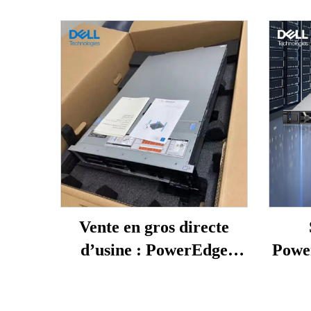
Vente en gros directe
d’usine : PowerEdge
Powe
EMC, nouveaux serveurs
modèl
rack 1U/2U, serveurs NAS