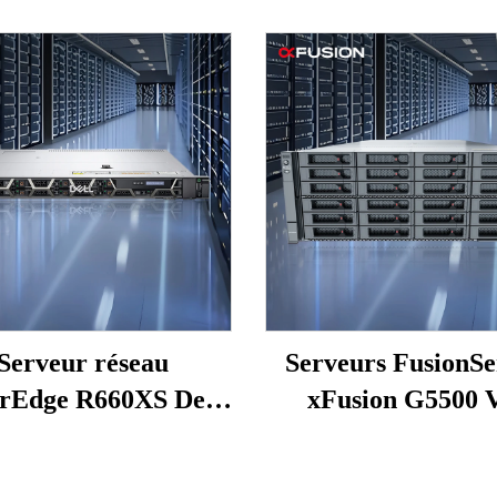
Serveur réseau
Serveurs FusionSe
rEdge R660XS Dell,
xFusion G5500 
e 1U à deux sockets,
ordinateurs NA
très demandé
stockage, PC, GP