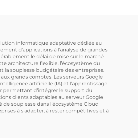
l à
RACK SERV de
ques
Shenzhen
baie,
olution informatique adaptative dédiée au
rgement d’applications à l’analyse de grandes
dérablement le délai de mise sur le marché
e architecture flexible, l’écosystème du
et la souplesse budgétaire des entreprises.
E aux grands comptes. Les serveurs Google
elligence artificielle (IA) et l’apprentissage
ur permettant d’intégrer le support du
tions clients adaptables au serveur Google
ité de souplesse dans l’écosystème Cloud
prises à s’adapter, à rester compétitives et à