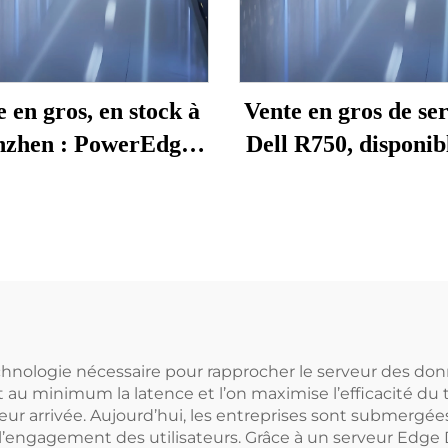
 en gros, en stock à
Vente en gros de se
nzhen : PowerEdge
Dell R750, disponib
0 Dell, serveur de
stock à Shenzhen
n de travail rack 1U,
serveurs de statio
veur NAS Precision
travail PowerEdge 
ipé de processeurs
rack, serveur N
Xeon
Precision Xeon 
chnologie nécessaire pour rapprocher le serveur des don
t au minimum la latence et l’on maximise l’efficacité du
 leur arrivée. Aujourd’hui, les entreprises sont submerg
 l’engagement des utilisateurs. Grâce à un serveur Edge 