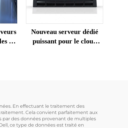
rveurs
Nouveau serveur dédié
les en
puissant pour le cloud
 ;
2025, IA xFusion,
n de
FusionServer G8600 V7,
2U sur
baie 8U avec GPU,
AS
montage Deepseek, 8
750
GPU, réseau
nées. En effectuant le traitement des
 traitement. Cela convient parfaitement aux
ées par des données provenant de multiples
Dell, ce type de données est traité en