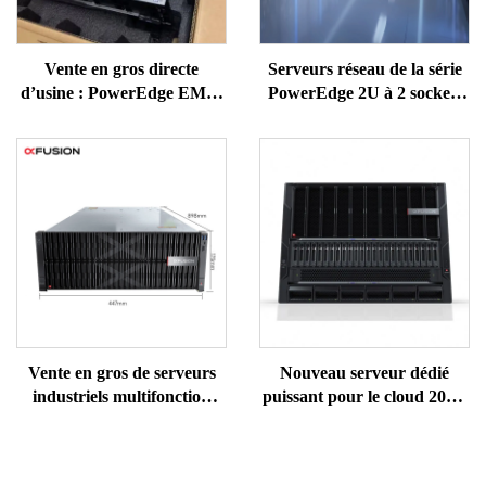
Vente en gros directe
Serveurs réseau de la série
d’usine : PowerEdge EMC,
PowerEdge 2U à 2 sockets
nouveaux serveurs rack
de Dell, très populaires :
1U/2U, serveurs NAS et
R730, R740, R750, R760XS,
serveurs cloud, serveurs
XD ; serveur de stockage
Intel ERP modèles R650,
NAS sur rack pour
R660, R760 et R770
ordinateur avec processeur
EPYC
Vente en gros de serveurs
Nouveau serveur dédié
industriels multifonction
puissant pour le cloud 2025,
Huawei xFusion G5500 V7
IA xFusion, FusionServer
dotés d’une unité GPU pour
G8600 V7, baie 8U avec
l’intelligence artificielle,
GPU, montage Deepseek, 8