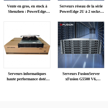
Vente en gros, en stock à
Serveurs réseau de la série
Shenzhen : PowerEdge
PowerEdge 2U à 2 sockets
R450 Dell, serveur de
de Dell, très populaires :
station de travail rack 1U,
R730, R740, R750, R760XS,
serveur NAS Precision
XD ; serveur de stockage
équipé de processeurs Xeon
NAS sur rack pour
ordinateur avec processeur
EPYC
Serveurs informatiques
Serveurs FusionServer
haute performance dotés
xFusion G5500 V6,
d’une unité GPU pour
ordinateurs NAS, stockage,
l’intelligence artificielle,
PC, GPU et stations de
système NAS réseau, vente
travail à acheter,
avec onduleur (UPS),
périphériques web, SSD,
châssis 2U, Deeepseek, 256
réseaux, baie, serveur Xeon