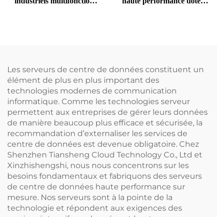
industriels multifonction
haute performance dotés
Huawei xFusion G5500 V7
d’une unité GPU pour
dotés d’une unité GPU pour
l’intelligence artificielle,
l’intelligence artificielle,
système NAS réseau, vente
serveurs Ai Huawie GPU
avec onduleur (UPS),
rack pour l’apprentissage
châssis 2U, Deeepseek, 256
profond, serveurs Xeon
Go de mémoire RAM,
Les serveurs de centre de données constituent un
performances élevées en
élément de plus en plus important des
résolution 4K, prix
technologies modernes de communication
avantageux
informatique. Comme les technologies serveur
permettent aux entreprises de gérer leurs données
de manière beaucoup plus efficace et sécurisée, la
recommandation d’externaliser les services de
centre de données est devenue obligatoire. Chez
Shenzhen Tiansheng Cloud Technology Co., Ltd et
Xinzhishengshi, nous nous concentrons sur les
besoins fondamentaux et fabriquons des serveurs
de centre de données haute performance sur
mesure. Nos serveurs sont à la pointe de la
technologie et répondent aux exigences des