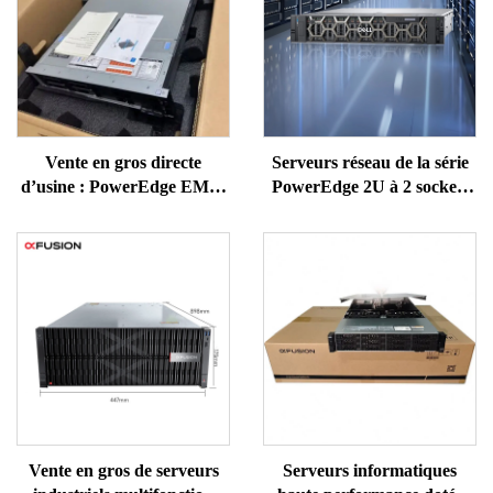
Vente en gros directe
Serveurs réseau de la série
d’usine : PowerEdge EMC,
PowerEdge 2U à 2 sockets
nouveaux serveurs rack
de Dell, très populaires :
1U/2U, serveurs NAS et
R730, R740, R750, R760XS,
serveurs cloud, serveurs
XD ; serveur de stockage
Intel ERP modèles R650,
NAS sur rack pour
R660, R760 et R770
ordinateur avec processeur
EPYC
Vente en gros de serveurs
Serveurs informatiques