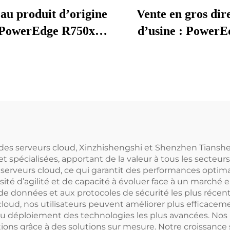
au produit d’origine
Vente en gros dir
 PowerEdge R750xs,
d’usine : PowerE
025, équipé d’un
EMC, nouveaux ser
cesseur Intel Xeon
rack 1U/2U, serveu
6338T, serveur rack
et serveurs clou
2U
serveurs Intel 
modèles R650, R6
R760 et R770
r des serveurs cloud, Xinzhishengshi et Shenzhen Tiansh
t spécialisées, apportant de la valeur à tous les secteur
s serveurs cloud, ce qui garantit des performances opt
ité d’agilité et de capacité à évoluer face à un marché 
e données et aux protocoles de sécurité les plus récent
loud, nos utilisateurs peuvent améliorer plus efficacem
e au déploiement des technologies les plus avancées. Nos 
rations grâce à des solutions sur mesure. Notre croissan