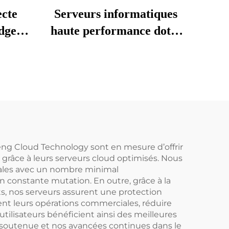
ecte
Serveurs informatiques
dge
haute performance dotés
veurs
d’une unité GPU pour
rs NAS
l’intelligence artificielle,
d,
système NAS réseau,
ERP
vente avec onduleur
60,
(UPS), châssis 2U,
Deeepseek, 256 Go de
eng Cloud Technology sont en mesure d’offrir
mémoire RAM,
s grâce à leurs serveurs cloud optimisés. Nous
performances élevées en
imales avec un nombre minimal
en constante mutation. En outre, grâce à la
résolution 4K, prix
s, nos serveurs assurent une protection
avantageux
ent leurs opérations commerciales, réduire
utilisateurs bénéficient ainsi des meilleures
ce soutenue et nos avancées continues dans le