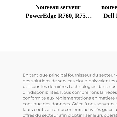
Nouveau serveur
nouve
PowerEdge R760, R750,
Dell
R750XS, R750, R7625,
2
R7525 et Power Edge
pro
RACK SERV de
Gold 
Shenzhen
En tant que principal fournisseur du secteu
des solutions de services cloud polyvalentes e
utilisons les dernières technologies dans no
d’indisponibilités. Nous comprenons la nécess
conformité aux réglementations en matière d
continue des données. Grâce à nos serveurs c
leurs coûts et renforcer leurs activités grâc
offres du secteur afin d’optimiser leurs opé